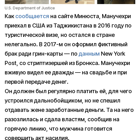
U.S. Department of Justice
Как
сообщается
на сайте Минюста, Манучехри
приехал в США из Таджикистана в 2016 году по
туристической визе, но остался в стране
нелегально. В 2017-м он оформил фиктивный
брак ради грин-карты — по
данным
New York
Post, со стриптизершей из Бронкса. Манучехри
вживую видел ее дважды — на свадьбе и при
первой передаче денег.
Он должен был регулярно платить ей, для чего
устроился дальнобойщиком, но не спешил
отдавать жене заработанные деньги. Та на него
разозлилась и сдала властям, сообщив на
горячую линию, что мужчина готовится
совершить акт насилия.