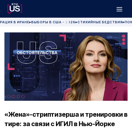
РАЦИЯ В ИРАНЕ
ВЫБОРЫ В США - 2026
СТИХИЙНЫЕ БЕДСТВИЯ
ПОК
▶
▶
▶
«Жена»-стриптизерша и тренировки в
тире: за связи с ИГИЛ в Нью-Йорке