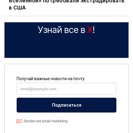
Вселенной» потребовали экстрадировать
в США
Узнай все в
X
!