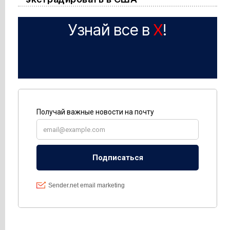
Узнай все в
X
!