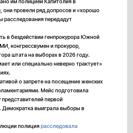
ано им полицией Капитолия в
, они провели ряд допросов и «хорошо
ы расследования передадут
ить в бездействии генпрокурора Южной
МИ, конгрессвумен и прокурор,
тора штата на выборах в 2026 году.
имает или специально неверно трактует»
иях.
ативой о запрете на посещение женских
рламентариями. Мейс подготовила
у представителей первой
 Демократка выиграла выборы в
золюции полиция
расследовала