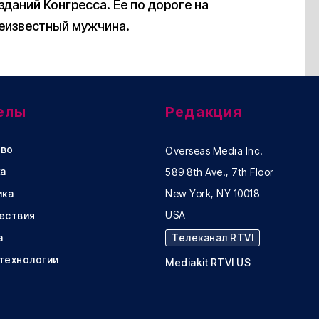
даний Конгресса. Ее по дороге на
еизвестный мужчина.
елы
Редакция
во
Overseas Media Inc.
а
589 8th Ave., 7th Floor
ика
New York, NY 10018
USA
ествия
а
Телеканал RTVI
 технологии
Mediakit RTVI US