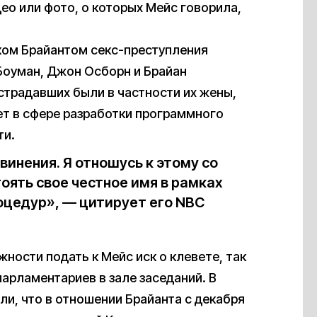
ео или фото, о которых Мейс говорила,
иком Брайантом секс-преступления
Боуман, Джон Осборн и Брайан
страдавших были в частности их жены,
ет в сфере разработки программного
ти.
винения. Я отношусь к этому со
оять свое честное имя в рамках
цедур», — цитирует его NBC
ности подать к Мейс иск о клевете, так
парламентариев в зале заседаний. В
, что в отношении Брайанта с декабря