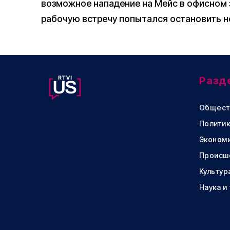
возможное нападение на Мейс в офисном з
рабочую встречу попытался остановить н
Разд
Общест
Политик
Эконом
Происш
Культур
Наука и