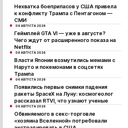
Нехватка боеприпасов у США привела
к конфликту Трампа с Пентагоном —
СМИ
06 АВГУСТА 2026
Геймплей GTA VI — уже в августе?
Чего ждут от расширенного показа на
Netflix
06 АВГУСТА 2026
Власти Японии возмутились мемами с
Наруто и покемонами в соцсетях
Трампа
06 АВГУСТА 2026
Появились первые снимки падения
ракеты SpaceX на Луну: космогеолог
рассказал RTVI, что узнают ученые
06 АВГУСТА 2026
Обвиняемого в секс-торговле
«хозяина Вселенной» потребовали
экстрадировать в США