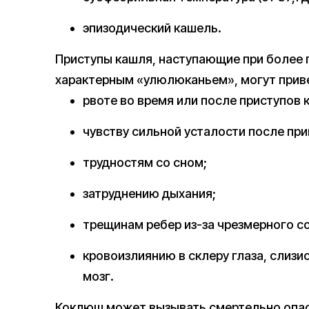
эпизодический кашель.
Приступы кашля, наступающие при более
характерным «улюлюканьем», могут приве
рвоте во время или после приступов 
чувству сильной усталости после при
трудностям со сном;
затруднению дыхания;
трещинам ребер из-за чрезмерного 
кровоизлиянию в склеру глаза, слизи
мозг.
Коклюш может вызывать смертельно опас