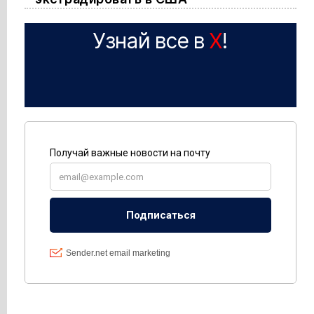
Узнай все в
X
!