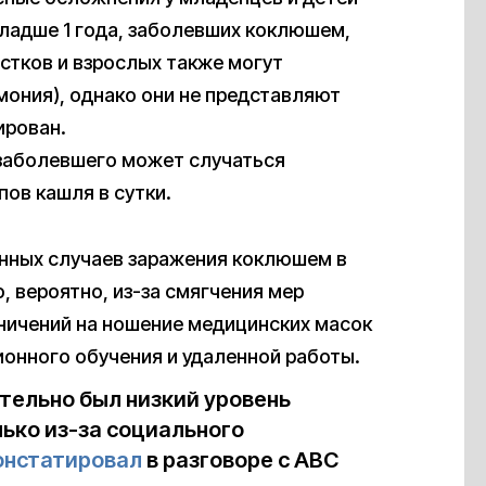
 младше 1 года, заболевших коклюшем,
стков и взрослых также могут
мония), однако они не представляют
ирован.
 заболевшего может случаться
пов кашля в сутки.
анных случаев заражения коклюшем в
 вероятно, из-за смягчения мер
аничений на ношение медицинских масок
ионного обучения и удаленной работы.
ительно был низкий уровень
ько из-за социального
онстатировал
в разговоре с ABC