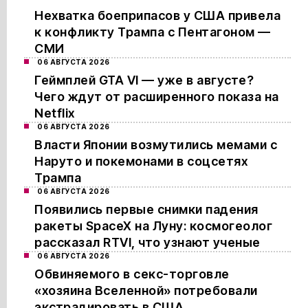
Нехватка боеприпасов у США привела
к конфликту Трампа с Пентагоном —
СМИ
06 АВГУСТА 2026
Геймплей GTA VI — уже в августе?
Чего ждут от расширенного показа на
Netflix
06 АВГУСТА 2026
Власти Японии возмутились мемами с
Наруто и покемонами в соцсетях
Трампа
06 АВГУСТА 2026
Появились первые снимки падения
ракеты SpaceX на Луну: космогеолог
рассказал RTVI, что узнают ученые
06 АВГУСТА 2026
Обвиняемого в секс-торговле
«хозяина Вселенной» потребовали
экстрадировать в США