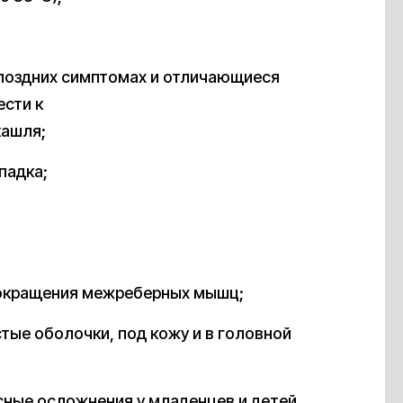
 поздних симптомах и отличающиеся
сти к
кашля;
падка;
сокращения межреберных мышц;
стые оболочки, под кожу и в головной
ные осложнения у младенцев и детей