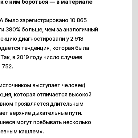
ак с ним бороться — в материале
А было зарегистрировано 10 865
ти 380% больше, чем за аналогичный
фекцию диагностировали у 2 918
людается тенденция, которая была
Так, в 2019 году число случаев
 752.
 источником выступает человек)
ция, которая отличается высокой
овном проявляется длительным
ает верхние дыхательные пути.
шиеся могут пребывать несколько
невным кашлем».