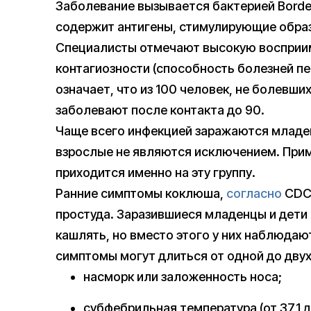
Заболевание вызывается бактерией Bordet
содержит антигены, стимулирующие образ
Специалисты отмечают высокую восприим
контагиозности (способность болезней пе
означает, что из 100 человек, не болевш
заболевают после контакта до 90.
Чаще всего инфекцией заражаются младен
взрослые не являются исключением. Прим
приходится именно на эту группу.
Ранние симптомы коклюша,
согласно
CDC,
простуда. Заразившиеся младенцы и дети 
кашлять, но вместо этого у них наблюда
симптомы могут длиться от одной до дву
насморк или заложенность носа;
субфебрильная температура (от 37,1 д