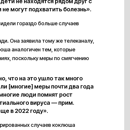
дети не находятся рядом друг с
и не могут подхватить болезнь».
видели гораздо больше случаев
нди. Она заявила тому же телеканалу,
люша аналогичен тем, которые
иях, поскольку меры по смягчению
, что на это ушло так много
ли [многие] меры почти два года
 многие люди помнят рост
тиального вируса — прим.
ще в 2022 году».
трированных случаев коклюша