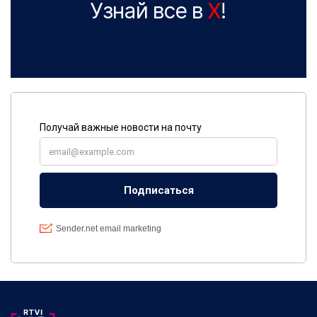
Узнай все в
X
!