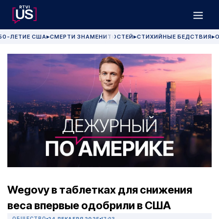
50-ЛЕТИЕ США
СМЕРТИ ЗНАМЕНИТОСТЕЙ
СТИХИЙНЫЕ БЕДСТВИЯ
О
▶
▶
▶
Wegovy в таблетках для снижения
веса впервые одобрили в США
ОБЩЕСТВО
24 ДЕКАБРЯ 2025
17:03