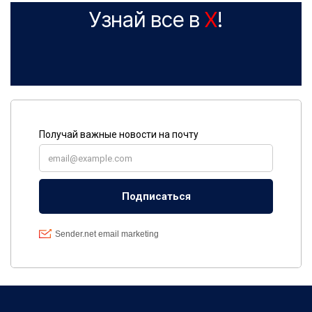
Узнай все в
X
!