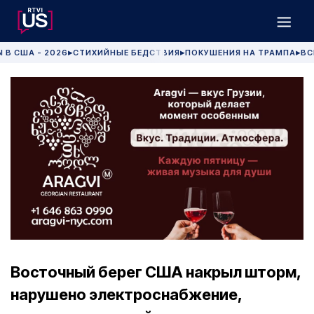
 В США - 2026
СТИХИЙНЫЕ БЕДСТВИЯ
ПОКУШЕНИЯ НА ТРАМПА
ВС
▶
▶
▶
Восточный берег США накрыл шторм,
нарушено электроснабжение,