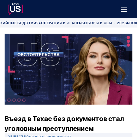
ХИЙНЫЕ БЕДСТВИЯ
ОПЕРАЦИЯ В ИРАНЕ
ВЫБОРЫ В США - 2026
ПОК
▶
▶
▶
Въезд в Техас без документов стал
уголовным преступлением
ОБЩЕСТВО
18 ДЕКАБРЯ 2023
18:07