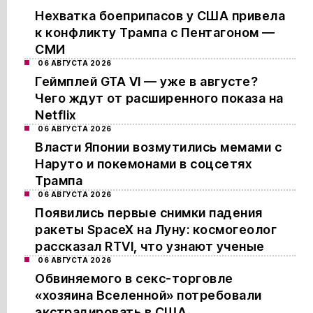
Нехватка боеприпасов у США привела
к конфликту Трампа с Пентагоном —
СМИ
06 АВГУСТА 2026
Геймплей GTA VI — уже в августе?
Чего ждут от расширенного показа на
Netflix
06 АВГУСТА 2026
Власти Японии возмутились мемами с
Наруто и покемонами в соцсетях
Трампа
06 АВГУСТА 2026
Появились первые снимки падения
ракеты SpaceX на Луну: космогеолог
рассказал RTVI, что узнают ученые
06 АВГУСТА 2026
Обвиняемого в секс-торговле
«хозяина Вселенной» потребовали
экстрадировать в США