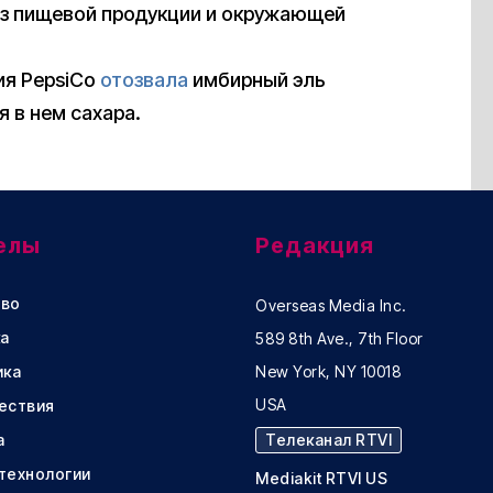
из пищевой продукции и окружающей
ия PepsiCo
отозвала
имбирный эль
 в нем сахара.
елы
Редакция
во
Overseas Media Inc.
а
589 8th Ave., 7th Floor
ика
New York, NY 10018
USA
ествия
а
Телеканал RTVI
 технологии
Mediakit RTVI US