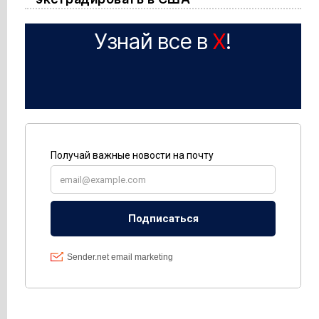
Узнай все в
X
!