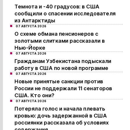
Темнота и -40 градусов: в США
сообщили о спасении исследователя
из Антарктиды
07 АВГУСТА 2026
О схеме обмана пенсионеров с
золотыми слитками рассказали в
Нью-Йорке
07 АВГУСТА 2026
Гражданам Узбекистана подыскали
работу в США по новой программе
07 АВГУСТА 2026
Новые принятые санкции против
России не поддержали 11 сенаторов
США. Кто они?
07 АВГУСТА 2026
Потеряла голос и начала плевать
кровью: дочь задержанной в США
россиянки рассказала об условиях
содержания