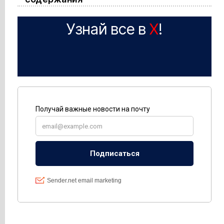
Узнай все в
X
!