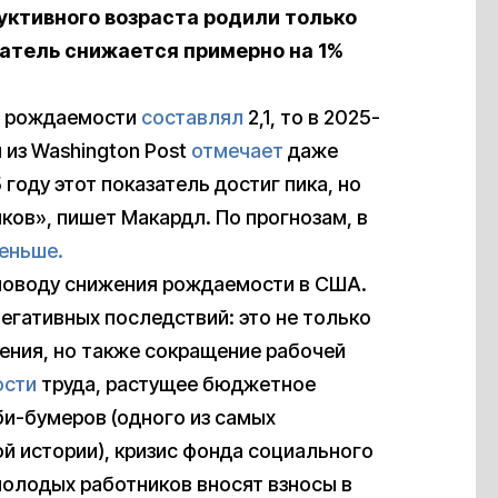
уктивного возраста родили только
затель снижается примерно на 1%
т рождаемости
составлял
2,1, то в 2025-
 из Washington Post
отмечает
даже
году этот показатель достиг пика, но
ков», пишет Макардл. По прогнозам, в
еньше.
 поводу снижения рождаемости в США.
егативных последствий: это не только
ения, но также сокращение рабочей
ости
труда, растущее бюджетное
би-бумеров (одного из самых
й истории), кризис фонда социального
 молодых работников вносят взносы в