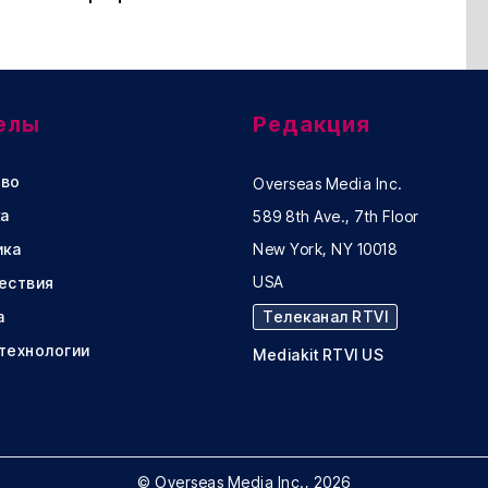
елы
Редакция
во
Overseas Media Inc.
а
589 8th Ave., 7th Floor
ика
New York, NY 10018
USA
ествия
а
Телеканал RTVI
 технологии
Mediakit RTVI US
© Overseas Media Inc., 2026