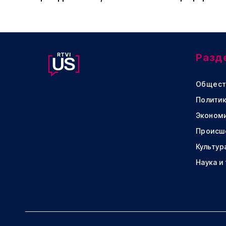
Разд
Общест
Политик
Эконом
Происш
Культур
Наука и