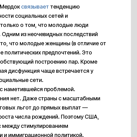
н-Мердок
связывает
тенденцию
ости социальных сетей и
 только о том, что молодые люди
 Одним из неочевидных последствий
то, что молодые женщины (в отличие от
е политических предпочтений. Это
собствующий построению пар. Кроме
ная дисфункция чаще встречается у
оциальные сети.
 с наметившейся проблемой.
ния нет. Даже страны с масштабными
говых льгот до прямых выплат —
 роста числа рождений. Поэтому США,
нс между стимулированием
 и иммиграционной политикой.