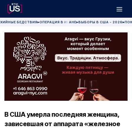
ХИЙНЫЕ БЕДСТВИЯ
ОПЕРАЦИЯ В ИРАНЕ
ВЫБОРЫ В США - 2026
ПОК
▶
▶
▶
В США умерла последняя женщина,
зависевшая от аппарата «железное