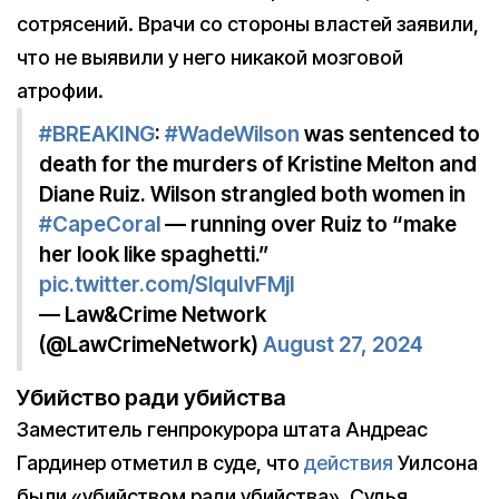
сотрясений. Врачи со стороны властей заявили,
что не выявили у него никакой мозговой
атрофии.
#BREAKING
:
#WadeWilson
was sentenced to
death for the murders of Kristine Melton and
Diane Ruiz. Wilson strangled both women in
#CapeCoral
— running over Ruiz to “make
her look like spaghetti.”
pic.twitter.com/SlquIvFMjl
— Law&Crime Network
(@LawCrimeNetwork)
August 27, 2024
Убийство ради убийства
Заместитель генпрокурора штата Андреас
Гардинер отметил в суде, что
действия
Уилсона
были «убийством ради убийства». Судья