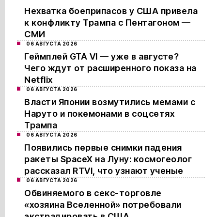
Нехватка боеприпасов у США привела
к конфликту Трампа с Пентагоном —
СМИ
06 АВГУСТА 2026
Геймплей GTA VI — уже в августе?
Чего ждут от расширенного показа на
Netflix
06 АВГУСТА 2026
Власти Японии возмутились мемами с
Наруто и покемонами в соцсетях
Трампа
06 АВГУСТА 2026
Появились первые снимки падения
ракеты SpaceX на Луну: космогеолог
рассказал RTVI, что узнают ученые
06 АВГУСТА 2026
Обвиняемого в секс-торговле
«хозяина Вселенной» потребовали
экстрадировать в США