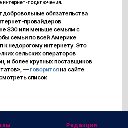
е интернет-подключения.
т добровольные обязательства
интернет-провайдеров
не $30 или меньше семьям с
обы семьи по всей Америке
п к недорогому интернету. Это
елких сельских операторов
н, и более крупных поставщиков
штатов», —
говорится
на сайте
смотреть список
елы
Редакция