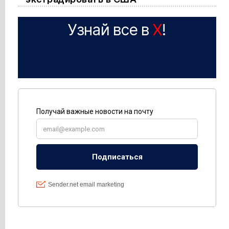
Узнай все в
X
!