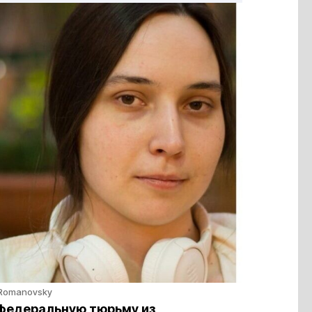
y Romanovsky
 федеральную тюрьму из