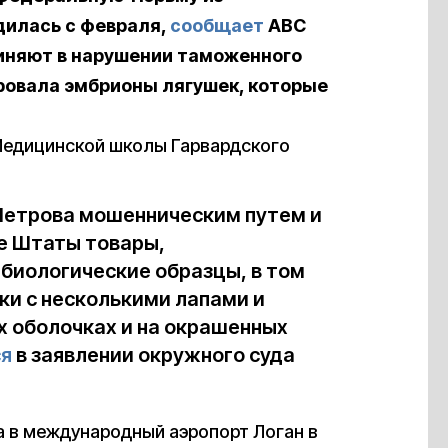
дилась с февраля,
сообщает
ABC
виняют в нарушении таможенного
ровала эмбрионы лягушек, которые
Медицинской школы Гарвардского
 Петрова мошенническим путем и
е Штаты товары,
 биологические образцы, в том
и с несколькими лапами и
х оболочках и на окрашенных
ся
в заявлении окружного суда
а в международный аэропорт Логан в