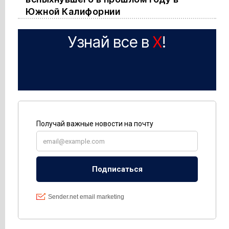
Южной Калифорнии
Узнай все в
X
!