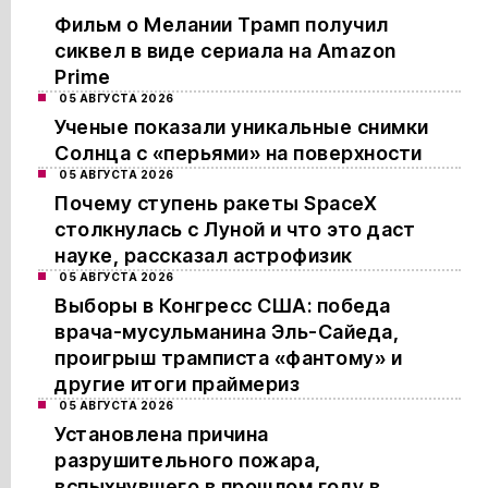
Фильм о Мелании Трамп получил
сиквел в виде сериала на Amazon
Prime
05 АВГУСТА 2026
Ученые показали уникальные снимки
Солнца с «перьями» на поверхности
05 АВГУСТА 2026
Почему ступень ракеты SpaceX
столкнулась с Луной и что это даст
науке, рассказал астрофизик
05 АВГУСТА 2026
Выборы в Конгресс США: победа
врача-мусульманина Эль-Сайеда,
проигрыш трамписта «фантому» и
другие итоги праймериз
05 АВГУСТА 2026
Установлена причина
разрушительного пожара,
вспыхнувшего в прошлом году в