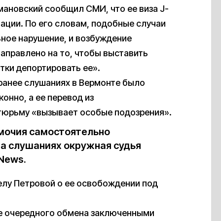
ановский сообщил СМИ, что ее виза J-
тации. По его словам, подобные случаи
ное нарушение, и возбуждение
направлено на то, чтобы выставить
тки депортировать ее».
ранее слушаниях в Вермонте было
онно, а ее перевод из
тюрьму «вызывает особые подозрения».
омочия самостоятельно
на слушаниях окружная судья
News.
елу Петровой о ее освобождении под
те очередного обмена заключенными