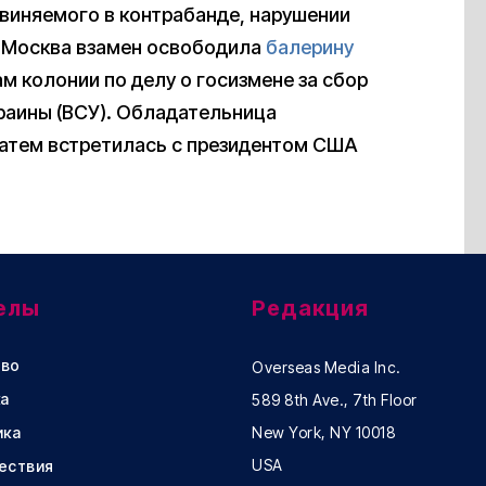
виняемого в контрабанде, нарушении
. Москва взамен освободила
балерину
м колонии по делу о госизмене за сбор
раины (ВСУ). Обладательница
затем встретилась с президентом США
елы
Редакция
во
Overseas Media Inc.
а
589 8th Ave., 7th Floor
ика
New York, NY 10018
USA
ествия