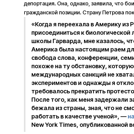
депортация. Она, однако, заявила, что бо
гражданской позиции. Страну Петрова по
«Когда я переехала в Америку из Р
присоединиться к биологической
школы Гарварда, мне казалось, чт
Америка была настоящим раем для
свобода слова, конференции, сем
похоже на ту обстановку, которую 
международных санкций не хвата
экспериментов и однажды я откло
требовалось прекратить протестов
После того, как меня задержали за
бежала из страны, зная, что не с
работать в качестве ученой», —
н
New York Times, опубликованной в