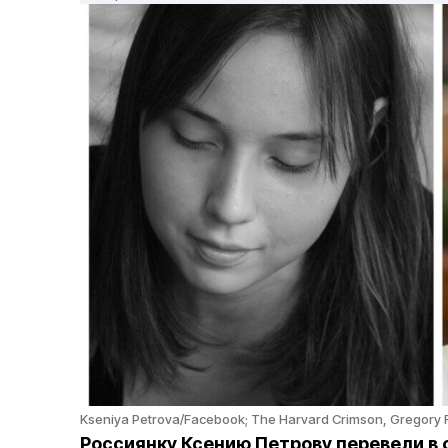
Kseniya Petrova/Facebook; The Harvard Crimson, Gregor
Россиянку Ксению Петрову перевели в