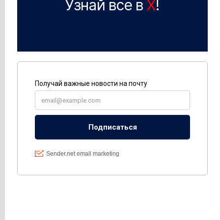
Узнай все в
X
!