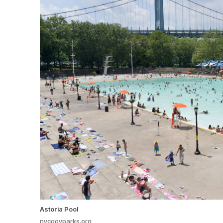
Astoria Pool
nycgovparks.org