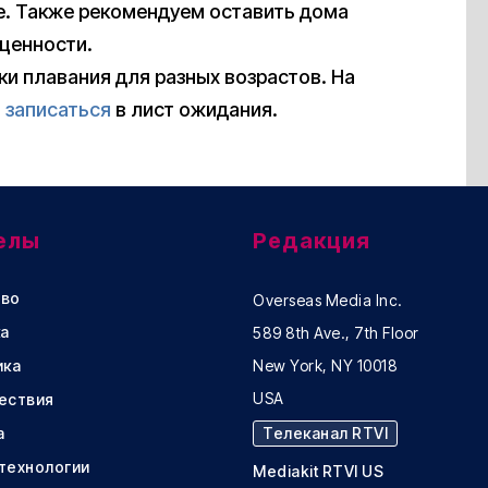
е. Также рекомендуем оставить дома
 ценности.
ки плавания для разных возрастов. На
о
записаться
в лист ожидания.
елы
Редакция
во
Overseas Media Inc.
а
589 8th Ave., 7th Floor
ика
New York, NY 10018
USA
ествия
а
Телеканал RTVI
 технологии
Mediakit RTVI US