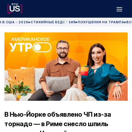
 В США - 2026
СТИХИЙНЫЕ БЕДСТВИЯ
ПОКУШЕНИЯ НА ТРАМПА
ВС
▶
▶
▶
В Нью-Йорке объявлено ЧП из-за
торнадо — в Риме снесло шпиль