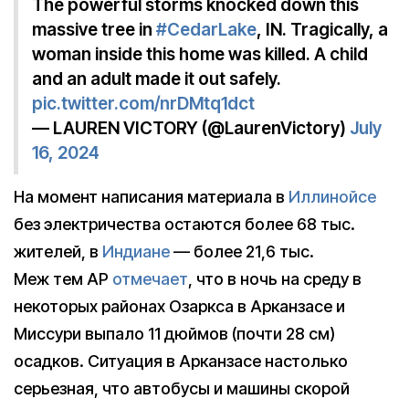
The powerful storms knocked down this
massive tree in
#CedarLake
, IN. Tragically, a
woman inside this home was killed. A child
and an adult made it out safely.
pic.twitter.com/nrDMtq1dct
— LAUREN VICTORY (@LaurenVictory)
July
16, 2024
На момент написания материала в
Иллинойсе
без электричества остаются более 68 тыс.
жителей, в
Индиане
— более 21,6 тыс.
Меж тем AP
отмечает
, что в ночь на среду в
некоторых районах Озаркса в Арканзасе и
Миссури выпало 11 дюймов (почти 28 см)
осадков. Ситуация в Арканзасе настолько
серьезная, что автобусы и машины скорой