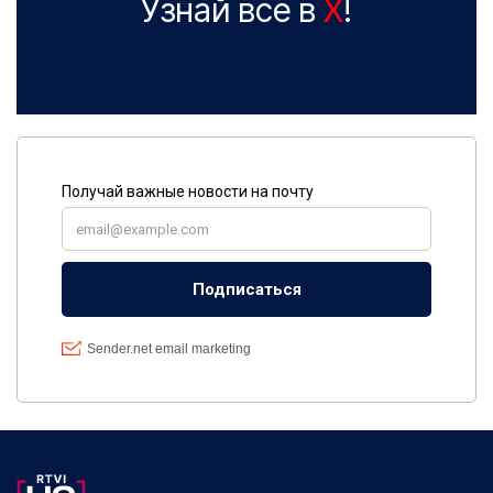
Узнай все в
X
!