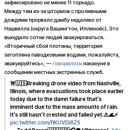
зафиксировано не менее 11 торнадо.
Между тем из-за штормов с проливными
дождями прорвало дамбу недалеко от
Нэшвилла (округа Вашингтон, Иллинойс). Это
вынудило сотни людей эвакуироваться.
«Вторичный сбой плотины, территория
затоплена паводковыми водами, пожалуйста,
эвакуируйтесь», —
говорилось
накануне в
сообщении местных экстренных служб.
🚨🇺🇸Breaking drone video from Nashville,
Illinois, where evacuations took place earlier
today due to the damn failure that’s
imminent due to the mass amounts of rain.
It’s still hasn’t crested and failed yet.⚠️🌊⚡️
pic.twitter.com/l1KUVDi8Z5