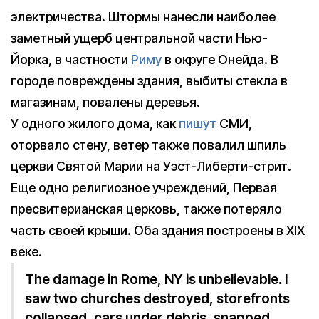
электричества. Штормы нанесли наиболее
заметный ущерб центральной части Нью-
Йорка, в частности
Риму
в округе Онейда. В
городе повреждены здания, выбиты стекла в
магазинам, повалены деревья.
У одного жилого дома, как
пишут
СМИ,
оторвало стену, ветер также повалил шпиль
церкви Святой Марии на Уэст-Либерти-стрит.
Еще одно религиозное учреждений, Первая
пресвитерианская церковь, также потеряло
часть своей крыши. Оба здания построены в XIX
веке.
The damage in Rome, NY is unbelievable. I
saw two churches destroyed, storefronts
collapsed, cars under debris, snapped