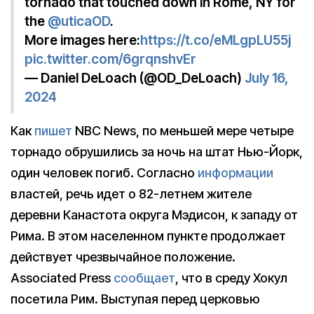
tornado that touched down in Rome, NY for
the
@uticaOD
.
More images here:
https://t.co/eMLgpLU55j
pic.twitter.com/6grqnshvEr
— Daniel DeLoach (@OD_DeLoach)
July 16,
2024
Как
пишет
NBC News, по меньшей мере четыре
торнадо обрушились за ночь на штат Нью-Йорк,
один человек погиб. Согласно
информации
властей, речь идет о 82-летнем жителе
деревни Канастота округа Мэдисон, к западу от
Рима. В этом населенном пункте продолжает
действует чрезвычайное положение.
Associated Press
сообщает
, что в среду Хокул
посетила Рим. Выступая перед церковью