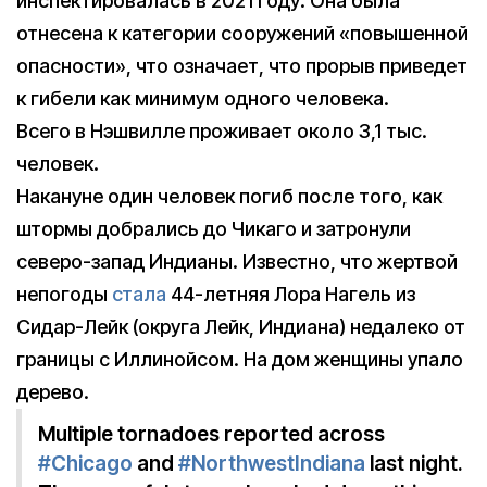
инспектировалась в 2021 году. Она была
отнесена к категории сооружений «повышенной
опасности», что означает, что прорыв приведет
к гибели как минимум одного человека.
Всего в Нэшвилле проживает около 3,1 тыс.
человек.
Накануне один человек погиб после того, как
штормы добрались до Чикаго и затронули
северо-запад Индианы. Известно, что жертвой
непогоды
стала
44-летняя Лора Нагель из
Сидар-Лейк (округа Лейк, Индиана) недалеко от
границы с Иллинойсом. На дом женщины упало
дерево.
Multiple tornadoes reported across
#Chicago
and
#NorthwestIndiana
last night.