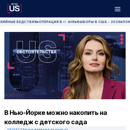
ХИЙНЫЕ БЕДСТВИЯ
ОПЕРАЦИЯ В ИРАНЕ
ВЫБОРЫ В США - 2026
ПОК
▶
▶
▶
В Нью-Йорке можно накопить на
колледж с детского сада
ОБЩЕСТВО
09 ФЕВРАЛЯ 2024
15:36