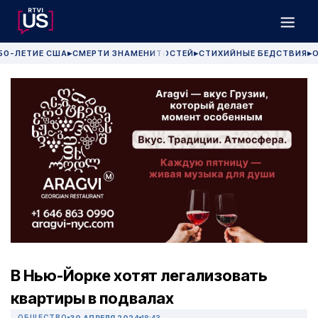
50-ЛЕТИЕ США
СМЕРТИ ЗНАМЕНИТОСТЕЙ
СТИХИЙНЫЕ БЕДСТВИЯ
О
▶
▶
▶
В Нью-Йорке хотят легализовать
квартиры в подвалах
ОБЩЕСТВО
30 АПРЕЛЯ 2024
18:43