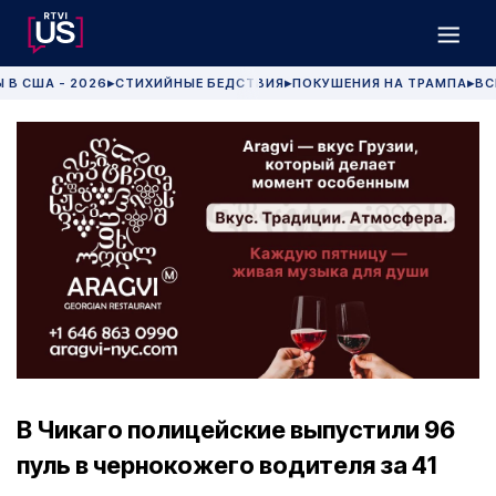
 В США - 2026
СТИХИЙНЫЕ БЕДСТВИЯ
ПОКУШЕНИЯ НА ТРАМПА
ВС
▶
▶
▶
В Чикаго полицейские выпустили 96
пуль в чернокожего водителя за 41