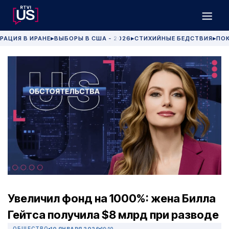
РАЦИЯ В ИРАНЕ
ВЫБОРЫ В США - 2026
СТИХИЙНЫЕ БЕДСТВИЯ
ПОК
▶
▶
▶
Увеличил фонд на 1000%: жена Билла
Гейтса получила $8 млрд при разводе
ОБЩЕСТВО
10 ЯНВАРЯ 2026
10:10