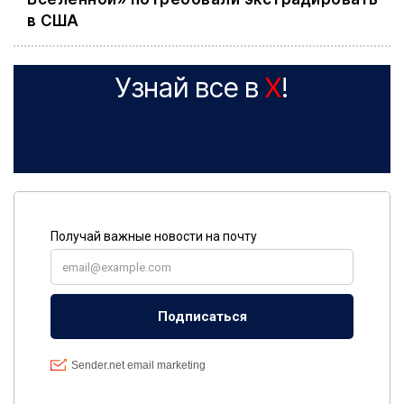
в США
Узнай все в
X
!