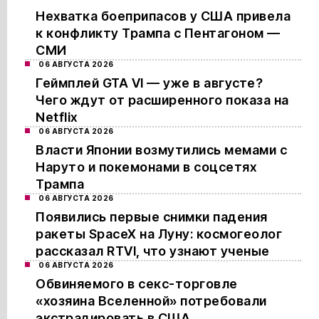
Нехватка боеприпасов у США привела
к конфликту Трампа с Пентагоном —
СМИ
06 АВГУСТА 2026
Геймплей GTA VI — уже в августе?
Чего ждут от расширенного показа на
Netflix
06 АВГУСТА 2026
Власти Японии возмутились мемами с
Наруто и покемонами в соцсетях
Трампа
06 АВГУСТА 2026
Появились первые снимки падения
ракеты SpaceX на Луну: космогеолог
рассказал RTVI, что узнают ученые
06 АВГУСТА 2026
Обвиняемого в секс-торговле
«хозяина Вселенной» потребовали
экстрадировать в США