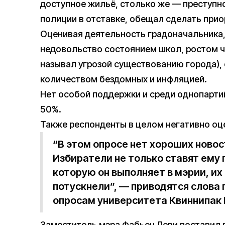
доступное жильё, столько же — преступно
полиции в отставке, обещал сделать прио
Оценивая деятельность градоначальника
недовольство состоянием школ, ростом ч
называл угрозой существованию города),
количеством бездомных и инфляцией.
Нет особой поддержки и среди однопарти
50%.
Также респонденты в целом негативно оц
“В этом опросе нет хороших новос
Избиратели не только ставят ему 
которую он выполняет в мэрии, их
потускнели”, — приводятся слова
опросам университета Квиннипак 
Заместитель мэра Фабьен Леви поставил 