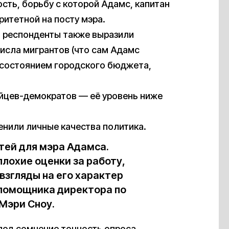
сть, борьбу с которой Адамс, капитан
ритетной на посту мэра.
, респонденты также выразили
исла мигрантов (что сам Адамс
 состоянием городского бюджета,
йцев-демократов — её уровень ниже
енили личные качества политика.
тей для мэра Адамса.
плохие оценки за работу,
 взгляды на его характер
 помощника директора по
Мэри Сноу.
под сомнение точность опроса.