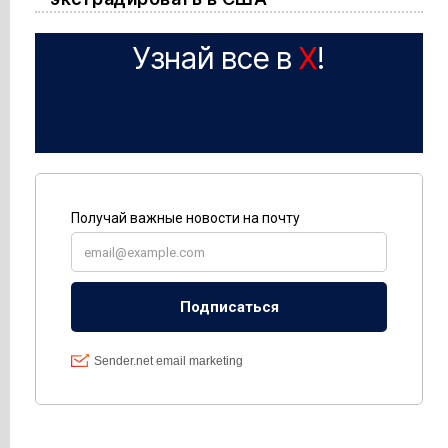
Узнай все в
X
!