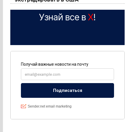
Узнай все в
X
!