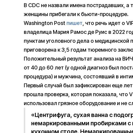
В CDC не назвали имена пострадавших, а т
женщины прибегали к бьюти-процедуре.
Washington Post
пишет
, что речь идет о V
владелица Мария Рамос де Руис в 2022 го
пунктам уголовного дела о медицинской п
приговорена к 3,5 годам тюремного закл
Положительный результат анализа на ВИЧ
от 40 до 60 лет (у одной диагноз был пос
процедура) и мужчина, состоявший в интим
Первый случай был зафиксирован еще лето
прошла проверка, которая показала, что V
использовал грязное оборудование и не 
«Центрифуга, сухая ванна с подог
немаркированными пробирками с 
кухонном столе. Немаркированные