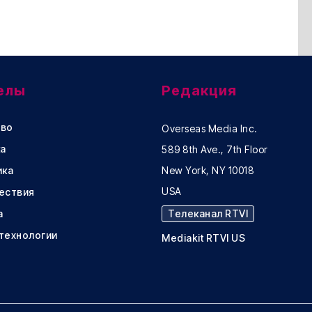
елы
Редакция
во
Overseas Media Inc.
а
589 8th Ave., 7th Floor
ика
New York, NY 10018
USA
ествия
а
Телеканал RTVI
 технологии
Mediakit RTVI US