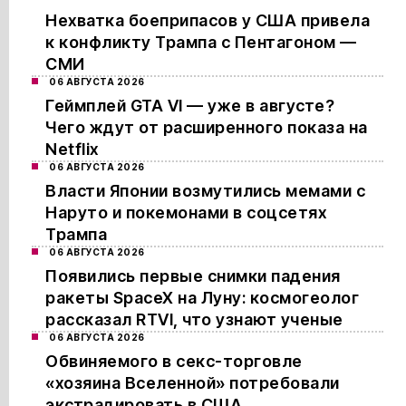
Нехватка боеприпасов у США привела
к конфликту Трампа с Пентагоном —
СМИ
06 АВГУСТА 2026
Геймплей GTA VI — уже в августе?
Чего ждут от расширенного показа на
Netflix
06 АВГУСТА 2026
Власти Японии возмутились мемами с
Наруто и покемонами в соцсетях
Трампа
06 АВГУСТА 2026
Появились первые снимки падения
ракеты SpaceX на Луну: космогеолог
рассказал RTVI, что узнают ученые
06 АВГУСТА 2026
Обвиняемого в секс-торговле
«хозяина Вселенной» потребовали
экстрадировать в США