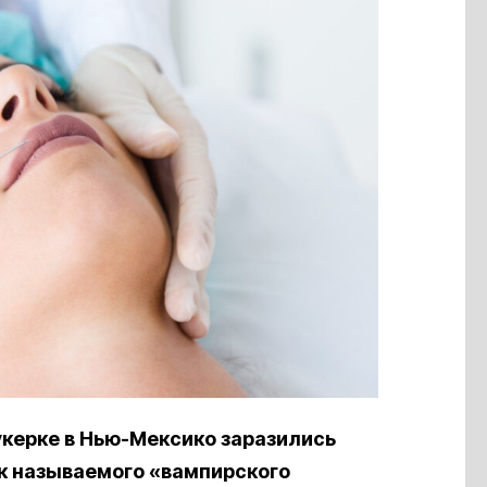
укерке в Нью-Мексико заразились
к называемого «вампирского