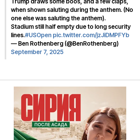
Trump draws some boos, and a few claps,
when shown saluting during the anthem. (No
one else was saluting the anthem).
Stadium still half empty due to long security
lines.
#USOpen
pic.twitter.com/jzJiDMPFYb
— Ben Rothenberg (@BenRothenberg)
September 7, 2025