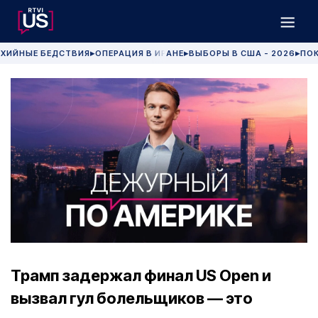
ХИЙНЫЕ БЕДСТВИЯ
ОПЕРАЦИЯ В ИРАНЕ
ВЫБОРЫ В США - 2026
ПОК
▶
▶
▶
Трамп задержал финал US Open и
вызвал гул болельщиков — это