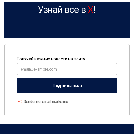
Узнай все в
X
!