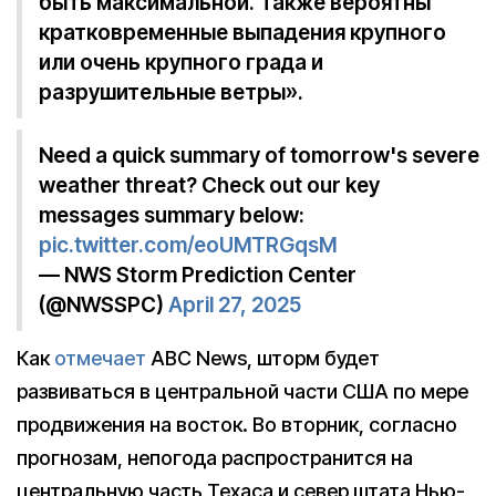
быть максимальной. Также вероятны
кратковременные выпадения крупного
или очень крупного града и
разрушительные ветры».
Need a quick summary of tomorrow's severe
weather threat? Check out our key
messages summary below:
pic.twitter.com/eoUMTRGqsM
— NWS Storm Prediction Center
(@NWSSPC)
April 27, 2025
Как
отмечает
ABC News, шторм будет
развиваться в центральной части США по мере
продвижения на восток. Во вторник, согласно
прогнозам, непогода распространится на
центральную часть Техаса и север штата Нью-