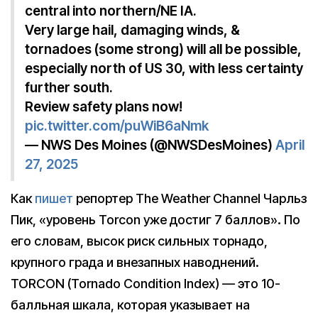
central into northern/NE IA.
Very large hail, damaging winds, &
tornadoes (some strong) will all be possible,
especially north of US 30, with less certainty
further south.
Review safety plans now!
pic.twitter.com/puWiB6aNmk
— NWS Des Moines (@NWSDesMoines)
April
27, 2025
Как
пишет
репортер The Weather Channel Чарльз
Пик, «уровень Torcon уже достиг 7 баллов». По
его словам, высок риск сильных торнадо,
крупного града и внезапных наводнений.
TORCON (Tornado Condition Index) — это 10-
балльная шкала, которая указывает на