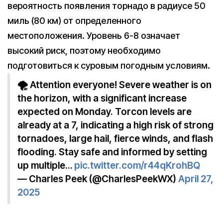
вероятность появления торнадо в радиусе 50
миль (80 км) от определенного
местоположения. Уровень 6-8 означает
высокий риск, поэтому необходимо
подготовиться к суровым погодным условиям.
🌪️ Attention everyone! Severe weather is on
the horizon, with a significant increase
expected on Monday. Torcon levels are
already at a 7, indicating a high risk of strong
tornadoes, large hail, fierce winds, and flash
flooding. Stay safe and informed by setting
up multiple…
pic.twitter.com/r44qKrohBQ
— Charles Peek (@CharlesPeekWX)
April 27,
2025