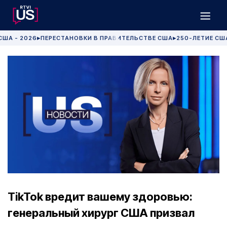
США - 2026
ПЕРЕСТАНОВКИ В ПРАВИТЕЛЬСТВЕ США
250-ЛЕТИЕ СШ
▶
▶
TikTok вредит вашему здоровью:
генеральный хирург США призвал