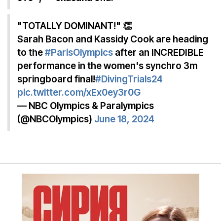
"TOTALLY DOMINANT!" 👏
Sarah Bacon and Kassidy Cook are heading
to the
#ParisOlympics
after an INCREDIBLE
performance in the women's synchro 3m
springboard final!
#DivingTrials24
pic.twitter.com/xEx0ey3r0G
— NBC Olympics & Paralympics
(@NBCOlympics)
June 18, 2024