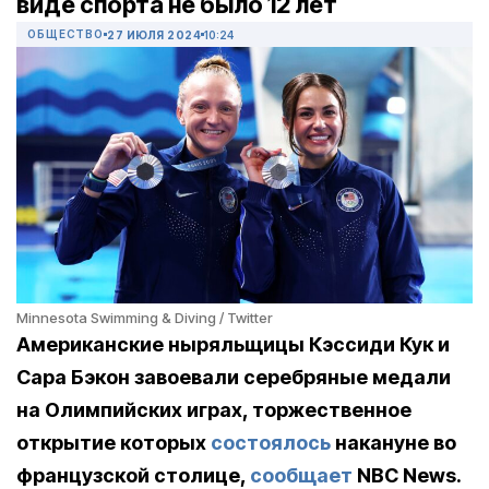
виде спорта не было 12 лет
ОБЩЕСТВО
27 ИЮЛЯ 2024
10:24
Minnesota Swimming & Diving / Twitter
Американские ныряльщицы Кэссиди Кук и
Сара Бэкон завоевали серебряные медали
на Олимпийских играх, торжественное
открытие которых
состоялось
накануне во
французской столице,
сообщает
NBC News.