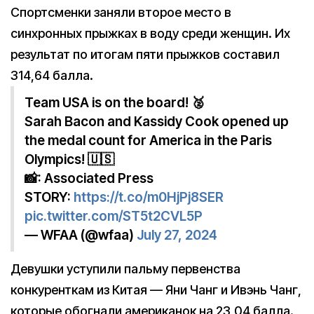
Спортсменки заняли второе место в
синхронных прыжках в воду среди женщин. Их
результат по итогам пяти прыжков составил
314,64 балла.
Team USA is on the board! 🥈
Sarah Bacon and Kassidy Cook opened up
the medal count for America in the Paris
Olympics! 🇺🇸
📸: Associated Press
STORY:
https://t.co/m0HjPj8SER
pic.twitter.com/ST5t2CVL5P
— WFAA (@wfaa)
July 27, 2024
Девушки уступили пальму первенства
конкуренткам из Китая — Яни Чанг и Ивэнь Чанг,
которые обогнали американок на 23,04 балла.