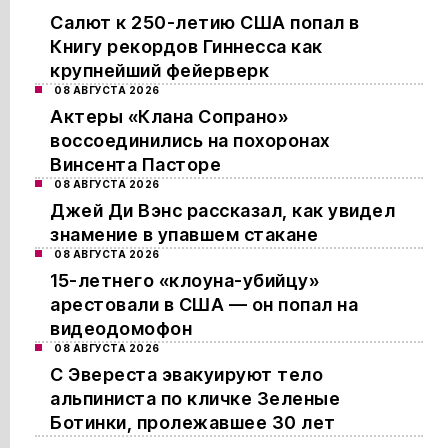
Салют к 250-летию США попал в
Книгу рекордов Гиннесса как
крупнейший фейерверк
08 АВГУСТА 2026
Актеры «Клана Сопрано»
воссоединились на похоронах
Винсента Пасторе
08 АВГУСТА 2026
Джей Ди Вэнс рассказал, как увидел
знамение в упавшем стакане
08 АВГУСТА 2026
15-летнего «клоуна-убийцу»
арестовали в США — он попал на
видеодомофон
08 АВГУСТА 2026
С Эвереста эвакуируют тело
альпиниста по кличке Зеленые
Ботинки, пролежавшее 30 лет