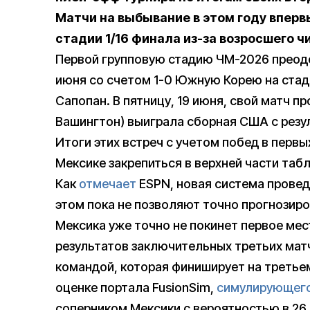
Матчи на выбывание в этом году вперв
стадии 1/16 финала из-за возросшего ч
Первой групповую стадию ЧМ-2026 преодо
июня со счетом 1-0 Южную Корею на стад
Сапопан. В пятницу, 19 июня, свой матч п
Вашингтон) выиграла сборная США с резу
Итоги этих встреч с учетом побед в перв
Мексике закрепиться в верхней части табл
Как
отмечает
ESPN, новая система проведе
этом пока не позволяют точно прогнозиров
Мексика уже точно не покинет первое мест
результатов заключительных третьих матч
командой, которая финиширует на третьем ме
оценке портала FusionSim,
cимулирующег
соперником Мексики с вероятностью в 26