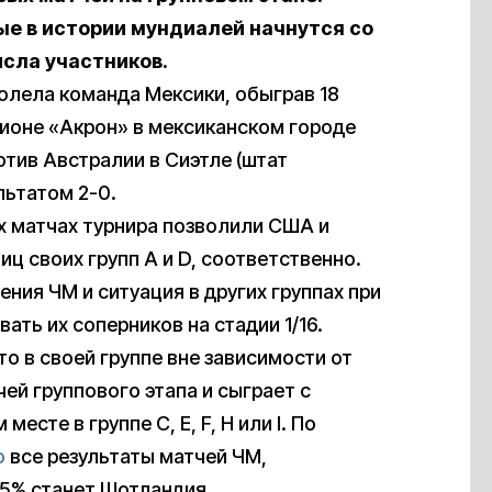
ые в истории мундиалей начнутся со
исла участников.
лела команда Мексики, обыграв 18
ионе «Акрон» в мексиканском городе
ротив Австралии в Сиэтле (штат
льтатом 2-0.
ых матчах турнира позволили США и
иц своих групп A и D, соответственно.
ния ЧМ и ситуация в других группах при
ать их соперников на стадии 1/16.
о в своей группе вне зависимости от
ей группового этапа и сыграет с
сте в группе C, E, F, H или I. По
о
все результаты матчей ЧМ,
,5% станет Шотландия.