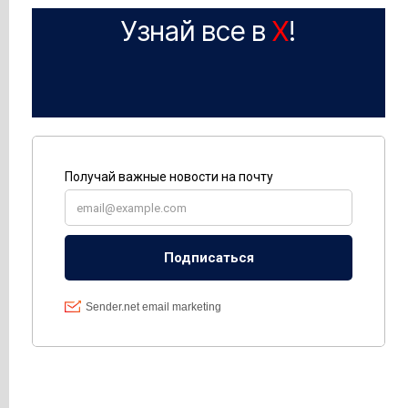
Узнай все в
X
!