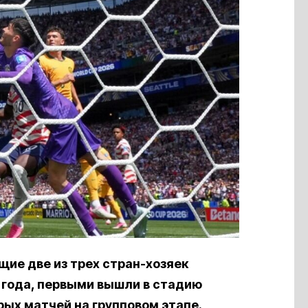
ие две из трех стран-хозяек
 года, первыми вышли в стадию
рых матчей на групповом этапе.