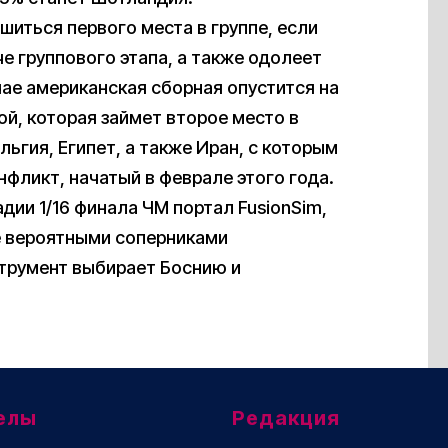
иться первого места в группе, если
е группового этапа, а также одолеет
чае американская сборная опустится на
ой, которая займет второе место в
льгия, Египет, а также Иран, с которым
фликт, начатый в феврале этого года.
дии 1/16 финала ЧМ портал FusionSim,
ее вероятными соперниками
трумент выбирает Боснию и
елы
Редакция