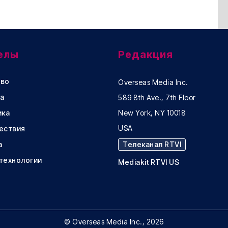
елы
Редакция
во
Overseas Media Inc.
а
589 8th Ave., 7th Floor
ика
New York, NY 10018
USA
ествия
а
Телеканал RTVI
 технологии
Mediakit RTVI US
© Overseas Media Inc., 2026