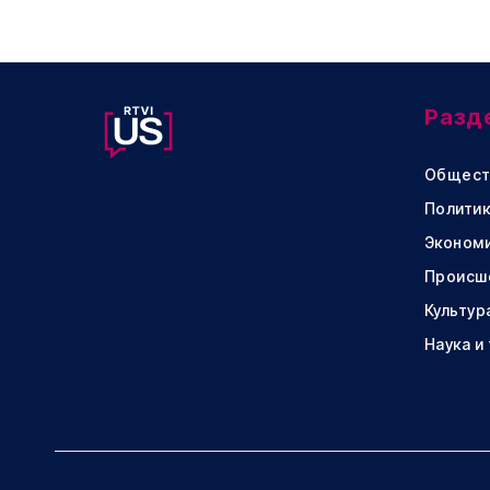
Разд
Общест
Политик
Эконом
Происш
Культур
Наука и