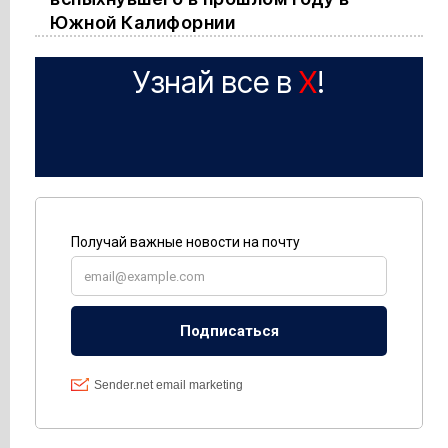
Южной Калифорнии
Узнай все в
X
!