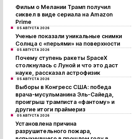
Фильм о Мелании Трамп получил
сиквел в виде сериала на Amazon
Prime
05 АВГУСТА 2026
Ученые показали уникальные снимки
Солнца с «перьями» на поверхности
05 АВГУСТА 2026
Почему ступень ракеты SpaceX
столкнулась с Луной и что это даст
науке, рассказал астрофизик
05 АВГУСТА 2026
Выборы в Конгресс США: победа
врача-мусульманина Эль-Сайеда,
проигрыш трамписта «фантому» и
другие итоги праймериз
05 АВГУСТА 2026
Установлена причина
разрушительного пожара,
вспыхнувшего в прошлом году в