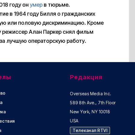
018 году он
умер
в тюрьме.
ие в 1964 году Билля о гражданских
кую или половую дискриминацию. Кроме
ду режиссер Алан Паркер снял фильм
 за лучшую операторскую работу.
елы
Редакция
во
Overseas Media Inc.
а
589 8th Ave., 7th Floor
ика
New York, NY 10018
USA
ествия
а
Телеканал RTVI