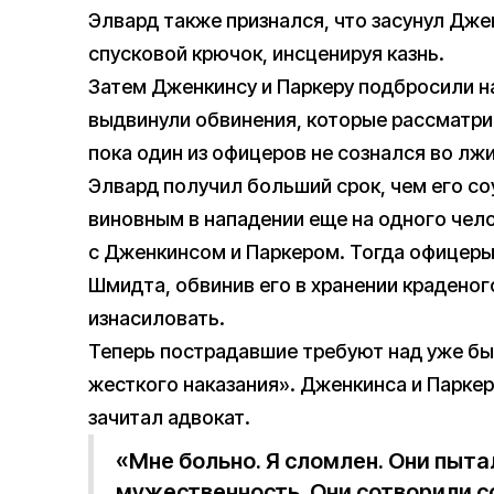
Элвард также признался, что засунул Джен
спусковой крючок, инсценируя казнь.
Затем Дженкинсу и Паркеру подбросили на
выдвинули обвинения, которые рассматри
пока один из офицеров не сознался во лжи
Элвард получил больший срок, чем его со
виновным в нападении еще на одного чело
с Дженкинсом и Паркером. Тогда офицер
Шмидта, обвинив его в хранении краденог
изнасиловать.
Теперь пострадавшие требуют над уже б
жесткого наказания». Дженкинса и Паркера
зачитал адвокат.
«Мне больно. Я сломлен. Они пыта
мужественность. Они сотворили с