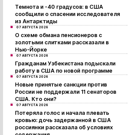
Темнота и -40 градусов: в США
сообщили о спасении исследователя
из Антарктиды
07 АВГУСТА 2026
О схеме обмана пенсионеров с
золотыми слитками рассказали в
Нью-Йорке
07 АВГУСТА 2026
Гражданам Узбекистана подыскали
работу в США по новой программе
07 АВГУСТА 2026
Новые принятые санкции против
России не поддержали 11 сенаторов
США. Кто они?
07 АВГУСТА 2026
Потеряла голос и начала плевать
кровью: дочь задержанной в США
россиянки рассказала об условиях
содержания