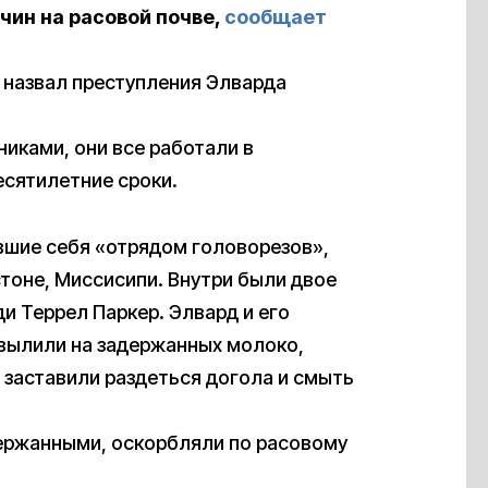
чин на расовой почве,
сообщает
 назвал преступления Элварда
иками, они все работали в
есятилетние сроки.
авшие себя «отрядом головорезов»,
стоне, Миссисипи. Внутри были двое
и Террел Паркер. Элвард и его
 вылили на задержанных молоко,
 заставили раздеться догола и смыть
ержанными, оскорбляли по расовому