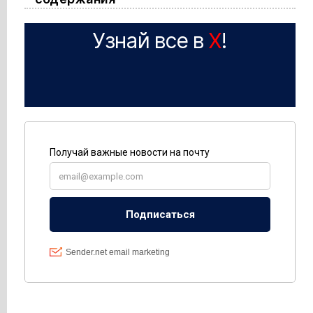
Узнай все в
X
!