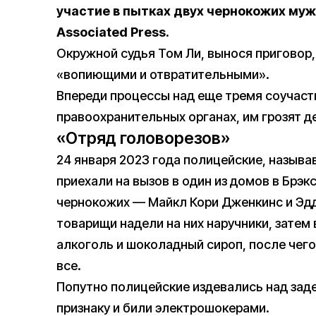
участие в пытках двух чернокожих муж
Associated Press.
Окружной судья Том Ли, вынося приговор,
«вопиющими и отвратительными».
Впереди процессы над еще тремя соучастн
правоохранительных органах, им грозят д
«Отряд головорезов»
24 января 2023 года полицейские, назыв
приехали на вызов в один из домов в Брэк
чернокожих — Майкл Кори Дженкинс и Эдд
товарищи надели на них наручники, затем
алкоголь и шоколадный сироп, после чего
все.
Попутно полицейские издевались над зад
признаку и били электрошокерами.