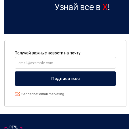
Узнай все в
X
!