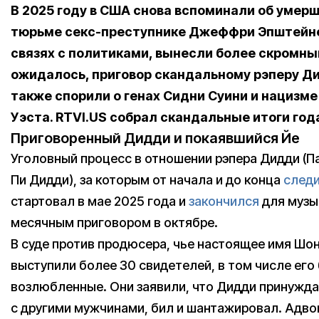
В 2025 году в США снова вспоминали об умерш
тюрьме секс-преступнике Джеффри Эпштейне
связях с политиками, вынесли более скромны
ожидалось, приговор скандальному рэперу Ди
также спорили о генах Сидни Суини и нацизме
Уэста. RTVI.US собрал скандальные итоги год
Приговоренный Дидди и покаявшийся Йе
Уголовный процесс в отношении рэпера Дидди (П
Пи Дидди), за которым от начала и до конца
след
стартовал в мае 2025 года и
закончился
для музы
месячным приговором в октябре.
В суде против продюсера, чье настоящее имя Шо
выступили более 30 свидетелей, в том числе ег
возлюбленные. Они заявили, что Дидди принуждал
с другими мужчинами, бил и шантажировал. Адв