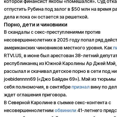
которой финансист якобы «помешался». Суд отка
отпустить Рубина под залог в $50 млн на время 
дела и пока он остается за решеткой.
Порно, дети и чиновники
В скандалы с секс-преступлениями против
несовершеннолетних в 2025 году попал ряд дей
американских чиновников местного уровня. Как
п
RTVI.US, в июне был арестован 38-летний депута
республиканец из Южной Каролины Ар Джей Мэй,
рассылал и скачивал детское порно в сети под н
joebidennnn69 («Джо Байден 69»). Мэй из тюрьмы
себя полномочия, в сентябре
признал
вину по дел
ждет оглашения приговора.
В Северной Каролине в съемке секс-контента с
несовершеннолетним
обвинили
41-летнего предс