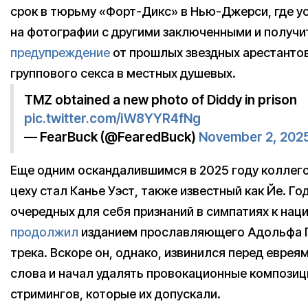
срок в тюрьму «Форт-Дикс» в Нью-Джерси, где у
на фотографии с другими заключенными и получи
предупреждение
от прошлых звездных арестантов
группового секса в местных душевых.
TMZ obtained a new photo of Diddy in prison
pic.twitter.com/iW8YYR4fNg
— FearBuck (@FearedBuck)
November 2, 202
Еще одним оскандалившимся в 2025 году коллег
цеху стал Канье Уэст, также известный как Йе. Год
очередных для себя признаний в симпатиях к наци
продолжил
изданием прославляющего Адольфа 
трека. Вскоре он, однако, извинился перед евреям
слова и начал удалять провокационные композици
стримингов, которые их допускали.