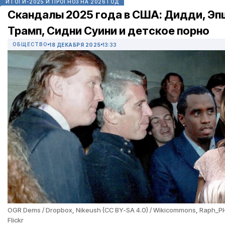
ИТОГИ-2025 И ПРОГНОЗ НА 2026 ГОД
Скандалы 2025 года в США: Дидди, Эп
Трамп, Сидни Суини и детское порно
ОБЩЕСТВО
18 ДЕКАБРЯ 2025
13:33
OGR Dems / Dropbox, Nikeush (CC BY-SA 4.0) / Wikicommons, Raph_PH 
Flickr