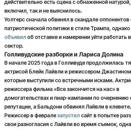
действительно есть сцена с обнаженной натурой, 
включил, так и не выяснилось.
Уолтерс сначала обвинял в скандале оппонентов 
патриотической политики в стиле Трампа, однако
объявил
об отставке и намерении уйти работать 
сектор.
Голливудские разборки и Лариса Долина
В начале 2025 года в Голливуде продолжилась т
актрисой Блейк Лайвли и режиссером Джастином
которые выступили со встречными исками. Актри
режиссера фильма «Все закончится на нас» в
домогательствах и пиар-кампании по очернению 
репутации, а Бальдони обвинял Лайвли в клевете
Режиссер в феврале
запустил
сайт в попытке раз
свои разногласия с Лайвли во время съемок, одна