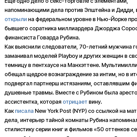
Еще одно дело о секс-торговле с элементами,
напоминающими дела против Эпштейна и Дидди, в
открыли
на федеральном уровне в Нью-Йорке пр
бывшего соратника миллиардера Джорджа Сорос
финансиста Говарда Рубина.
Как выяснили следователи, 70-летний мужчина 
заманивал моделей Playboy и других женщин в св
темницу в пентхаусе на Манхэттене. Мультимилл
обещал щедрое вознаграждение за интим, но в ит
подвергал партнерш истязаниям, оставлявшим фи
душевные травмы. Вместе с Рубином была аресто
ассистентка, которая
отрицает
вину.
Как
писала
New York Post (NYP) cо ссылкой на ма
дела, интерьер тайной комнаты Рубина напомин
стилистику серии книг и фильмов «50 оттенков се