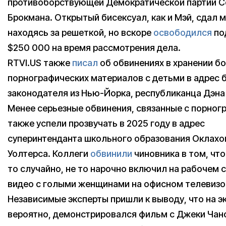
противоборствующей Демократической партии С
Брокмана. Открытый бисексуал, как и Мэй, сдал м
находясь за решеткой, но вскоре
освободился
под
$250 000 на время рассмотрения дела.
RTVI.US также
писал
об обвинениях в хранении бо
порнографических материалов с детьми в адрес
законодателя из Нью-Йорка, республиканца Дэна
Менее серьезные обвинения, связанные с порног
также успели прозвучать в 2025 году в адрес
суперинтенданта школьного образования Оклахо
Уолтерса. Коллеги
обвинили
чиновника в том, что
то случайно, не то нарочно включил на рабочем
видео с голыми женщинами на офисном телевизо
Независимые эксперты пришли к выводу, что на э
вероятно, демонстрировался фильм с Джеки Чано