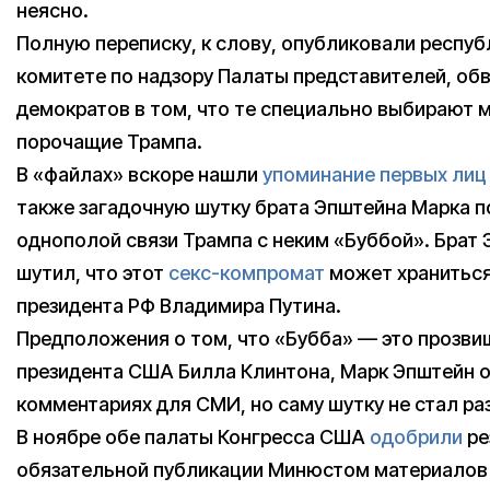
неясно.
Полную переписку, к слову, опубликовали респуб
комитете по надзору Палаты представителей, об
демократов в том, что те специально выбирают 
порочащие Трампа.
В «файлах» вскоре нашли
упоминание первых лиц
также загадочную шутку брата Эпштейна Марка п
однополой связи Трампа с неким «Буббой». Брат
шутил, что этот
секс-компромат
может храниться
президента РФ Владимира Путина.
Предположения о том, что «Бубба» — это прозви
президента США Билла Клинтона, Марк Эпштейн о
комментариях для СМИ, но саму шутку не стал ра
В ноябре обе палаты Конгресса США
одобрили
ре
обязательной публикации Минюстом материалов 