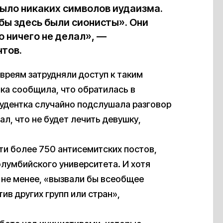
 было никаких символов иудаизма.
обы здесь были сионисты». Они
о ничего не делал», —
нтов.
вреям затрудняли доступ к таким
ка сообщила, что обратилась в
тудентка случайно подслушала разговор
ал, что не будет лечить девушку,
ти более 750 антисемитских постов,
олумбийского университета. И хотя
м не менее, «вызвали бы всеобщее
ив других групп или стран»,