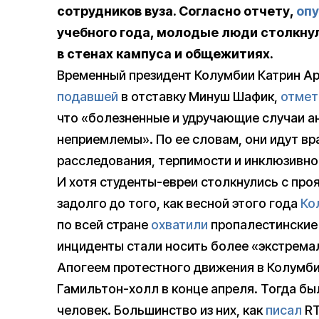
сотрудников вуза. Согласно отчету,
оп
учебного года, молодые люди столкну
в стенах кампуса и общежитиях.
Временный президент Колумбии Катрин Ар
подавшей
в отставку Минуш Шафик,
отмет
что «болезненные и удручающие случаи 
неприемлемы». По ее словам, они идут вр
расследования, терпимости и инклюзивно
И хотя студенты-евреи столкнулись с пр
задолго до того, как весной этого года
Ко
по всей стране
охватили
пропалестинские 
инциденты стали носить более «экстремал
Апогеем протестного движения в Колумб
Гамильтон-холл в конце апреля. Тогда бы
человек. Большинство из них, как
писал
RT