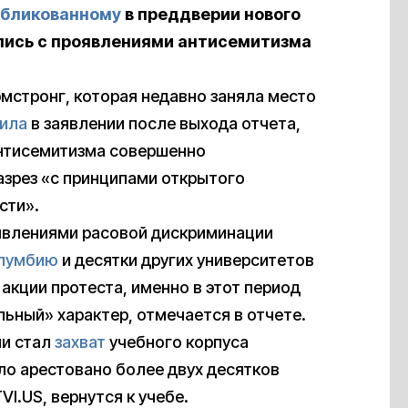
убликованному
в преддверии нового
лись с проявлениями антисемитизма
мстронг, которая недавно заняла место
ила
в заявлении после выхода отчета,
антисемитизма совершенно
азрез «с принципами открытого
сти».
оявлениями расовой дискриминации
лумбию
и десятки других университетов
акции протеста, именно в этот период
ьный» характер, отмечается в отчете.
ии стал
захват
учебного корпуса
ло арестовано более двух десятков
VI.US, вернутся к учебе.