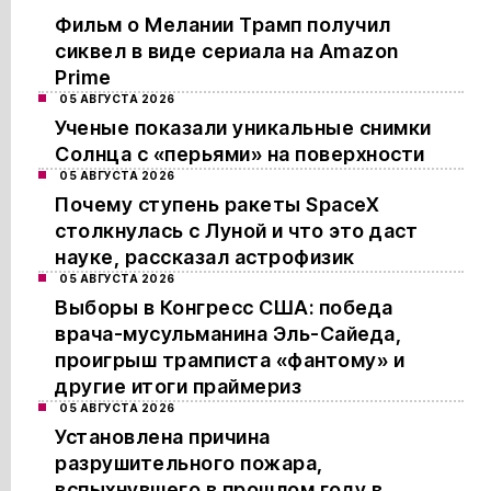
Фильм о Мелании Трамп получил
сиквел в виде сериала на Amazon
Prime
05 АВГУСТА 2026
Ученые показали уникальные снимки
Солнца с «перьями» на поверхности
05 АВГУСТА 2026
Почему ступень ракеты SpaceX
столкнулась с Луной и что это даст
науке, рассказал астрофизик
05 АВГУСТА 2026
Выборы в Конгресс США: победа
врача-мусульманина Эль-Сайеда,
проигрыш трамписта «фантому» и
другие итоги праймериз
05 АВГУСТА 2026
Установлена причина
разрушительного пожара,
вспыхнувшего в прошлом году в