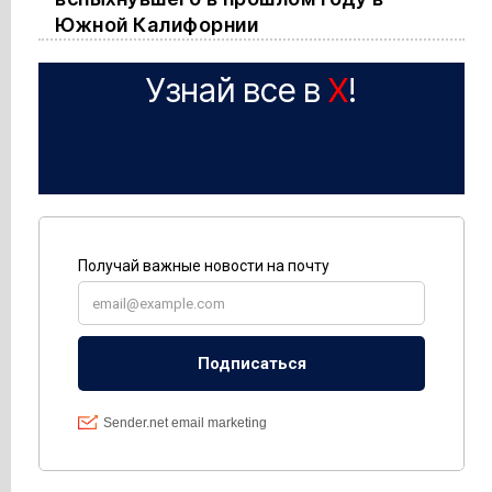
Южной Калифорнии
Узнай все в
X
!