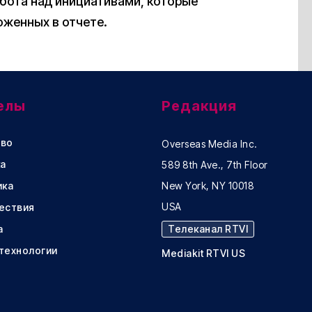
абота над инициативами, которые
оженных в отчете.
елы
Редакция
во
Overseas Media Inc.
а
589 8th Ave., 7th Floor
ика
New York, NY 10018
USA
ествия
а
Телеканал RTVI
 технологии
Mediakit RTVI US