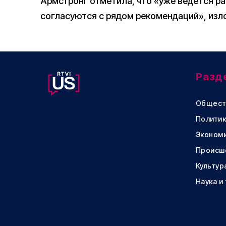
Армстронг отметила, что «уже ведется р
согласуются с рядом рекомендаций», изл
Разд
Общест
Политик
Эконом
Происш
Культур
Наука и