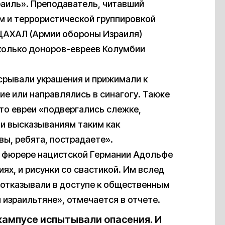
раиль». Преподаватель, читавший
м и террористической группировкой
 ЦАХАЛ (Армии обороны Израиля)
сколько доноров-евреев Колумбии
 срывали украшения и прижимали к
ие или направлялись в синагогу. Также
то евреи «подвергались слежке,
 и высказываниям таким как
вы, ребята, пострадаете».
о фюрере нацистской Германии Адольфе
ях, и рисунки со свастикой. Им вслед
 отказывали в доступе к общественным
 израильтяне», отмечается в отчете.
кампусе испытывали опасения. И