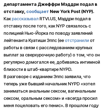
департамента Джеффри Мэддри подал в
отставку,
сообщает
New York Post (NYP).
Как
рассказывал
RTVI.US, Мэддри подал в
отставку после того, как NYP связалось с
полицией Нью-Йорка по поводу заявлений
лейтенанта Куатиши Эппс (ее
отстранили
от
работы в связи с расследованием крупных
выплат за сверхурочную работу) о том, что он
регулярно домогался ее, добиваясь интимной
близости в штаб-квартире NYPD.
В разговоре с изданием Эппс заявила, что
теперь уже бывший начальник NYPD «хотел
заниматься анальным сексом, вагинальным
сексом, оральным сексом» и «всегда просил
меня поцеловать его пенис». В прошлом году