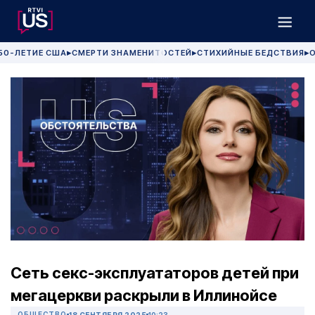
50-ЛЕТИЕ США
СМЕРТИ ЗНАМЕНИТОСТЕЙ
СТИХИЙНЫЕ БЕДСТВИЯ
О
▶
▶
▶
Сеть секс-эксплуататоров детей при
мегацеркви раскрыли в Иллинойсе
ОБЩЕСТВО
18 СЕНТЯБРЯ 2025
10:23