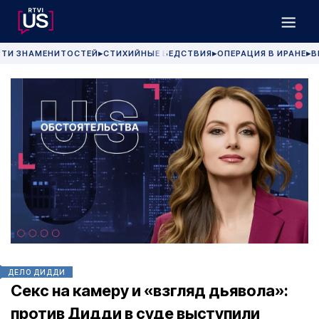
РТИ ЗНАМЕНИТОСТЕЙ
СТИХИЙНЫЕ БЕДСТВИЯ
ОПЕРАЦИЯ В ИРАНЕ
В
▶
▶
▶
ДЕЛО ДИДДИ
Секс на камеру и «взгляд дьявола»:
против Дидди в суде выступили