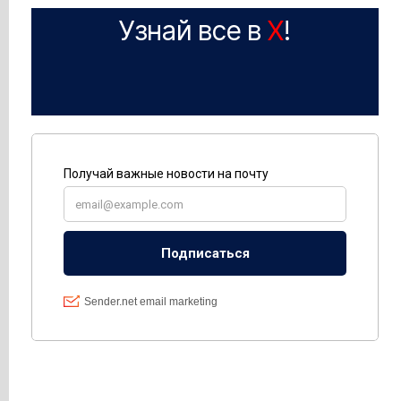
Узнай все в
X
!