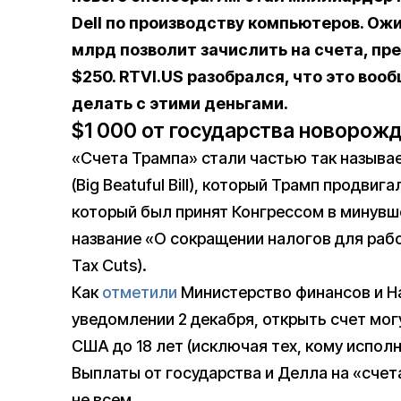
Dell по производству компьютеров. Ожи
млрд позволит зачислить на счета, пр
$250. RTVI.US разобрался, что это воо
делать с этими деньгами.
$1 000 от государства новорож
«Счета Трампа» стали частью так называ
(Big Beatuful Bill), который Трамп продви
который был принят Конгрессом в минувше
название «О сокращении налогов для рабо
Tax Cuts).
Как
отметили
Министерство финансов и На
уведомлении 2 декабря, открыть счет мог
США до 18 лет (исключая тех, кому исполн
Выплаты от государства и Делла на «счет
не всем.