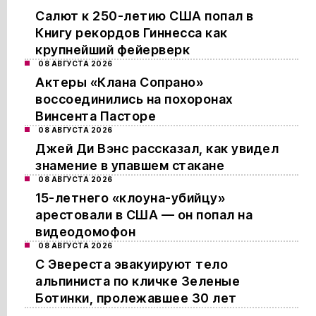
Салют к 250-летию США попал в
Книгу рекордов Гиннесса как
крупнейший фейерверк
08 АВГУСТА 2026
Актеры «Клана Сопрано»
воссоединились на похоронах
Винсента Пасторе
08 АВГУСТА 2026
Джей Ди Вэнс рассказал, как увидел
знамение в упавшем стакане
08 АВГУСТА 2026
15-летнего «клоуна-убийцу»
арестовали в США — он попал на
видеодомофон
08 АВГУСТА 2026
С Эвереста эвакуируют тело
альпиниста по кличке Зеленые
Ботинки, пролежавшее 30 лет