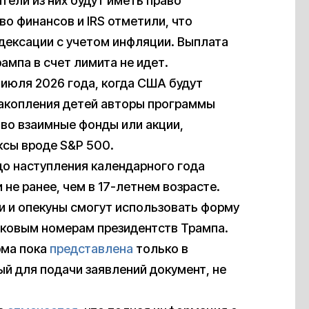
тели из них будут иметь право
о финансов и IRS отметили, что
дексации с учетом инфляции. Выплата
мпа в счет лимита не идет.
 июля 2026 года, когда США будут
накопления детей авторы программы
 во взаимные фонды или акции,
ксы вроде S&P 500.
до наступления календарного года
 не ранее, чем в 17-летнем возрасте.
 и опекуны смогут использовать форму
ядковым номерам президентств Трампа.
рма пока
представлена
только в
ый для подачи заявлений документ, не