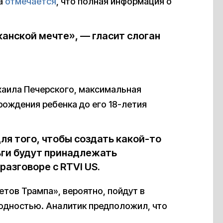
па
отмечается
, что полная информация о
анской мечте», — гласит слоган
хаила Печерского, максимальная
рождения ребенка до его 18-летия
ля того, чтобы создать какой-то
ьги будут принадлежать
разговоре с RTVI US.
етов Трампа», вероятно, пойдут в
одностью. Аналитик предположил, что