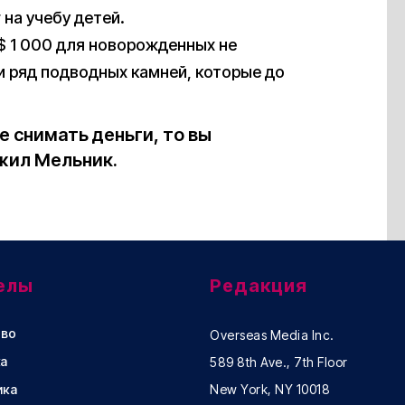
на учебу детей.
$ 1 000 для новорожденных не
 и ряд подводных камней, которые до
е снимать деньги, то вы
жил Мельник.
елы
Редакция
во
Overseas Media Inc.
а
589 8th Ave., 7th Floor
ика
New York, NY 10018