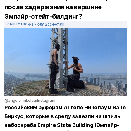
после задержания на вершине
Эмпайр-стейт-билдинг?
ОБЩЕСТВО
02 ИЮЛЯ 2026
07:58
@angela_nikolau/Instagram
Российским руферам Ангеле Николау и Ване
Биркус, которые в среду залезли на шпиль
небоскреба Empire State Building (Эмпайр-