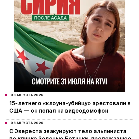
08 АВГУСТА 2026
15-летнего «клоуна-убийцу» арестовали в
США — он попал на видеодомофон
08 АВГУСТА 2026
С Эвереста эвакуируют тело альпиниста
по кличке Зеленые Ботинки, пролежавшее