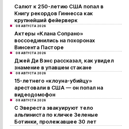
Салют к 250-летию США попал в
Книгу рекордов Гиннесса как
крупнейший фейерверк
08 АВГУСТА 2026
Актеры «Клана Сопрано»
воссоединились на похоронах
Винсента Пасторе
08 АВГУСТА 2026
Джей Ди Вэнс рассказал, как увидел
знамение в упавшем стакане
08 АВГУСТА 2026
15-летнего «клоуна-убийцу»
арестовали в США — он попал на
видеодомофон
08 АВГУСТА 2026
С Эвереста эвакуируют тело
альпиниста по кличке Зеленые
Ботинки, пролежавшее 30 лет