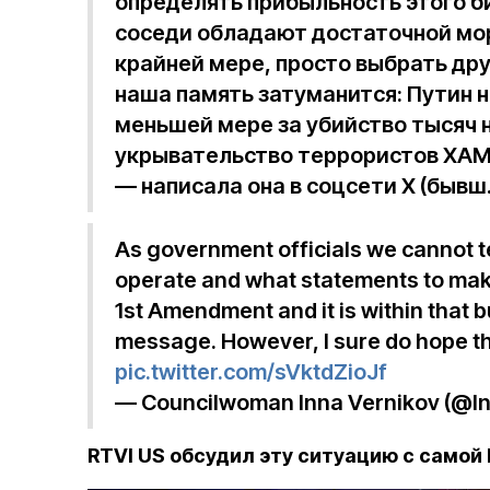
определять прибыльность этого би
соседи обладают достаточной мор
крайней мере, просто выбрать дру
наша память затуманится: Путин 
меньшей мере за убийство тысяч 
укрывательство террористов ХАМА
— написала она в соцсети X (бывш. 
As government officials we cannot te
operate and what statements to make
1st Amendment and it is within that b
message. However, I sure do hope the
pic.twitter.com/sVktdZioJf
— Councilwoman Inna Vernikov (@I
RTVI US обсудил эту ситуацию с самой