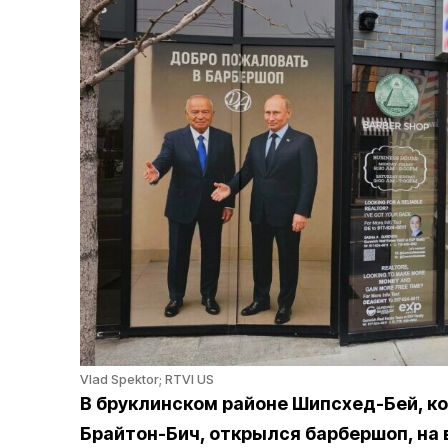
Vlad Spektor; RTVI US
В бруклинском районе
Шипсхед-Бей, к
Брайтон-Бич, открылся барбершоп, на 