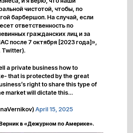
знеса, и я верю, что наши
альной чистотой, чтобы, по
гой барбершоп. На случай, если
несет ответственность по
невинных гражданских лиц и за
С после 7 октября [2023 года]»,
Twitter).
ll a private business how to
- that is protected by the great
usiness’s right to share this type of
 market will dictate this…
nnaVernikov)
April 15, 2025
 Верник в «Дежурном по Америке».