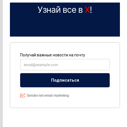
Узнай все в
X
!