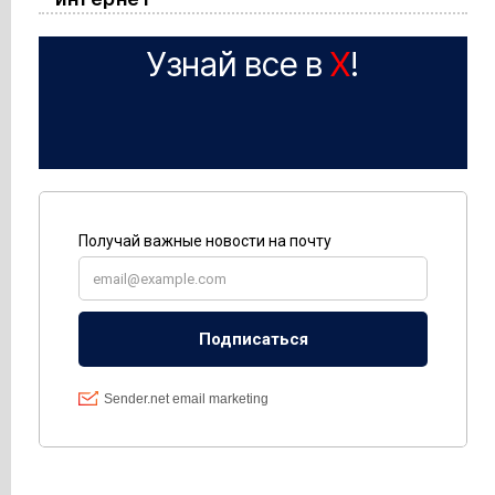
Узнай все в
X
!