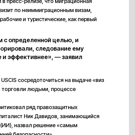
 в пресс-релизе, что миграционная
визит по неиммиграционным визам,
рабочие и туристические, как первый
м с определенной целью, и
гнорировали, следование ему
е и эффективнее», — заявил
 USCIS сосредоточиться на выдаче «виз
 торговли людьми, процессе
ритиковал ряд правозащитных
апиталист Ник Давидов, занимающийся
 (ИИ), назвал решение «самым
нней безопасности».