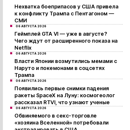
Нехватка боеприпасов у США привела
к конфликту Трампа с Пентагоном —
СМИ
06 АВГУСТА 2026
Геймплей GTA VI — уже в августе?
Чего ждут от расширенного показа на
Netflix
06 АВГУСТА 2026
Власти Японии возмутились мемами с
Наруто и покемонами в соцсетях
Трампа
06 АВГУСТА 2026
Появились первые снимки падения
ракеты SpaceX на Луну: космогеолог
рассказал RTVI, что узнают ученые
06 АВГУСТА 2026
Обвиняемого в секс-торговле
«хозяина Вселенной» потребовали
экстрадировать в США