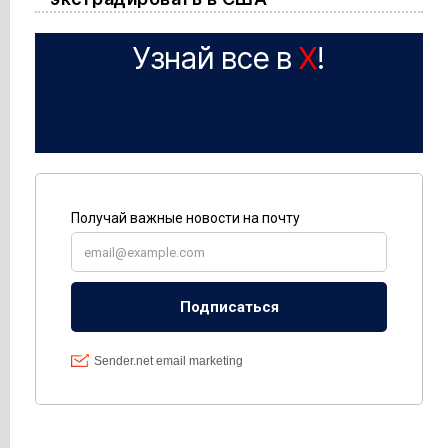
Узнай все в
X
!