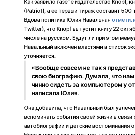
Как заявило газете издательство Knopf, к
(Patriot), а ее первый тираж составит 500
Вдова политика Юлия Навальная
отметил
Twitter), что Knopf выпустит книгу 22 октя
числе на русском. Будут ли при этом мему
Навальный включен властями в список экс
уточняется.
«Вообще совсем не так я представ
свою биографию. Думала, что нам 
чинно сидеть за компьютером у от
написала Юлия.
Она добавила, что Навальный был увлечен
вспоминать события своей жизни в связи 
автобиографии и детские воспоминания о
Навальная также отметила, что эти мему