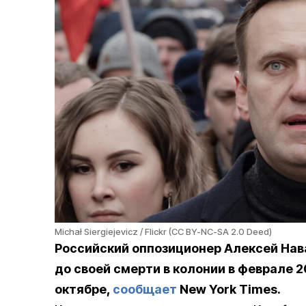
Michał Siergiejevicz / Flickr (CC BY-NC-SA 2.0 Deed)
Российский оппозиционер Алексей На
до своей смерти в колонии в феврале 2
октябре,
сообщает
New York Times.