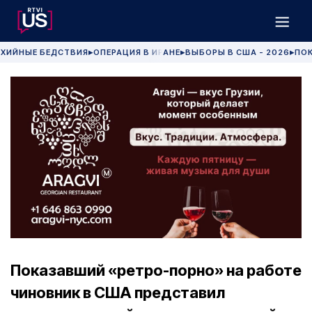
ХИЙНЫЕ БЕДСТВИЯ
ОПЕРАЦИЯ В ИРАНЕ
ВЫБОРЫ В США - 2026
ПОК
▶
▶
▶
Показавший «ретро-порно» на работе
чиновник в США представил