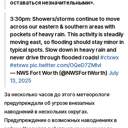
оставаться незначительными».
3:30pm: Showers/storms continue to move
across our eastern & southern areas with
pockets of heavy rain. This activity is steadily
moving east, so flooding should stay minor in
typical spots. Slow down in heavy rain and
never drive through flooded roads!
#ctxwx
#etxwx
pic.twitter.com/OQeD7ZMIvI
— NWS Fort Worth (@NWSFortWorth)
July
13, 2025
За несколько часов до этого метеорологи
предупреждали об угрозе внезапных
наводнений в нескольких округах.
Предупреждение о возможных наводнениях в