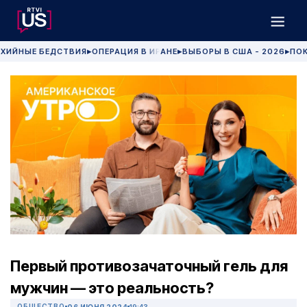
ХИЙНЫЕ БЕДСТВИЯ
ОПЕРАЦИЯ В ИРАНЕ
ВЫБОРЫ В США - 2026
ПОК
▶
▶
▶
Первый противозачаточный гель для
мужчин — это реальность?
ОБЩЕСТВО
06 ИЮНЯ 2024
19:43