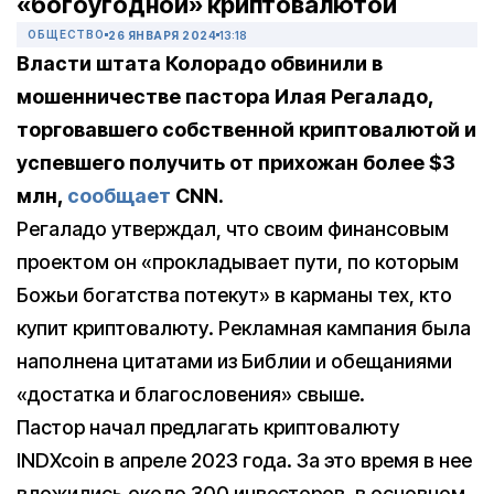
«богоугодной» криптовалютой
ОБЩЕСТВО
26 ЯНВАРЯ 2024
13:18
Власти штата Колорадо обвинили в
мошенничестве пастора Илая Регаладо,
торговавшего собственной криптовалютой и
успевшего получить от прихожан более $3
млн,
сообщает
CNN.
Регаладо утверждал, что своим финансовым
проектом он «прокладывает пути, по которым
Божьи богатства потекут» в карманы тех, кто
купит криптовалюту. Рекламная кампания была
наполнена цитатами из Библии и обещаниями
«достатка и благословения» свыше.
Пастор начал предлагать криптовалюту
INDXcoin в апреле 2023 года. За это время в нее
вложились около 300 инвесторов, в основном