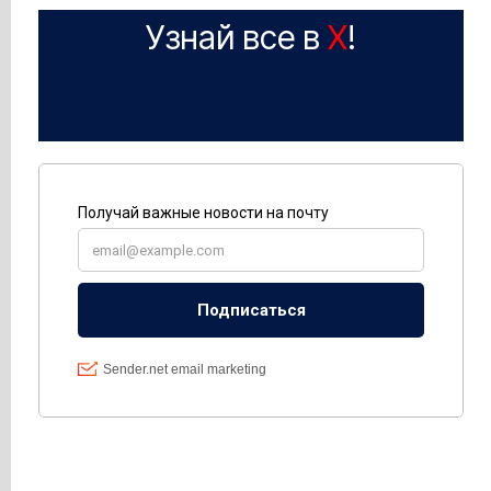
Узнай все в
X
!