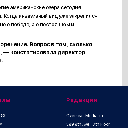
гие американские озера сегодня
. Когда инвазивный вид уже закрепился
не о победе, а о постоянном и
коренение. Вопрос в том, сколько
», — констатировала директор
.
елы
Редакция
во
Overseas Media Inc.
а
589 8th Ave., 7th Floor