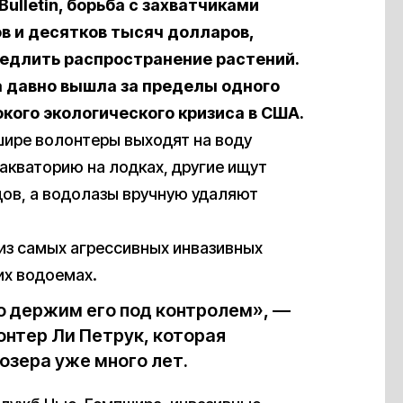
ulletin, борьба с захватчиками
в и десятков тысяч долларов,
медлить распространение растений.
 давно вышла за пределы одного
кого экологического кризиса в США.
шире волонтеры выходят на воду
акваторию на лодках, другие ищут
дов, а водолазы вручную удаляют
н из самых агрессивных инвазивных
их водоемах.
о держим его под контролем», —
онтер Ли Петрук, которая
 озера уже много лет.