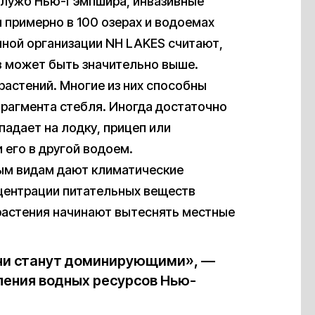
служб Нью-Гэмпшира, инвазивные
примерно в 100 озерах и водоемах
ной организации NH LAKES считают,
в может быть значительно выше.
растений. Многие из них способны
рагмента стебля. Иногда достаточно
падает на лодку, прицеп или
 его в другой водоем.
ым видам дают климатические
нцентрации питательных веществ
растения начинают вытеснять местные
 они станут доминирующими», —
ления водных ресурсов Нью-