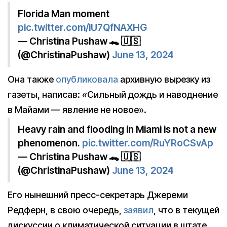
Florida Man moment
pic.twitter.com/iU7QfNAXHG
— Christina Pushaw 🐊 🇺🇸
(@ChristinaPushaw)
June 13, 2024
Она также
опубликовала
архивную вырезку из
газеты, написав: «Сильный дождь и наводнение
в Майами — явление не новое».
Heavy rain and flooding in Miami is not a new
phenomenon.
pic.twitter.com/RuYRoCSvAp
— Christina Pushaw 🐊 🇺🇸
(@ChristinaPushaw)
June 13, 2024
Его нынешний пресс-секретарь Джереми
Редферн, в свою очередь,
заявил
, что в текущей
дискуссии о климатической ситуации в штате