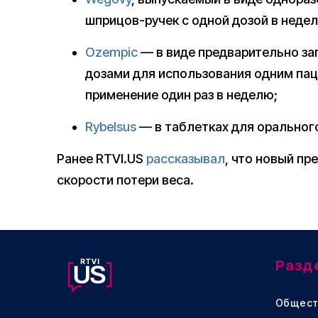
шприцов-ручек с одной дозой в неде
Ozempic
— в виде предварительно за
дозами для использования одним пац
применение один раз в неделю;
Rybelsus
— в таблетках для оральног
Ранее RTVI.US
рассказывал
, что новый пр
скорости потери веса.
Разд
Общест