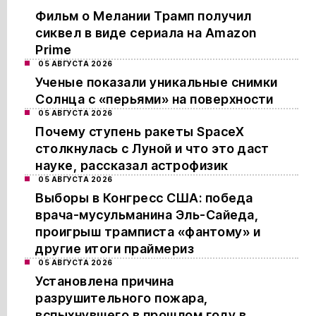
Фильм о Мелании Трамп получил
сиквел в виде сериала на Amazon
Prime
05 АВГУСТА 2026
Ученые показали уникальные снимки
Солнца с «перьями» на поверхности
05 АВГУСТА 2026
Почему ступень ракеты SpaceX
столкнулась с Луной и что это даст
науке, рассказал астрофизик
05 АВГУСТА 2026
Выборы в Конгресс США: победа
врача-мусульманина Эль-Сайеда,
проигрыш трамписта «фантому» и
другие итоги праймериз
05 АВГУСТА 2026
Установлена причина
разрушительного пожара,
вспыхнувшего в прошлом году в