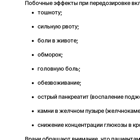
Побочные эффекты при передозировке в
тошноту;
сильную рвоту;
боли в животе;
обморок;
головную боль;
обезвоживание;
острый панкреатит (воспаление подж
камни в желчном пузыре (желчнокаме
снижение концентрации глюкозы в кро
Врачи обращают внимание, что пациента