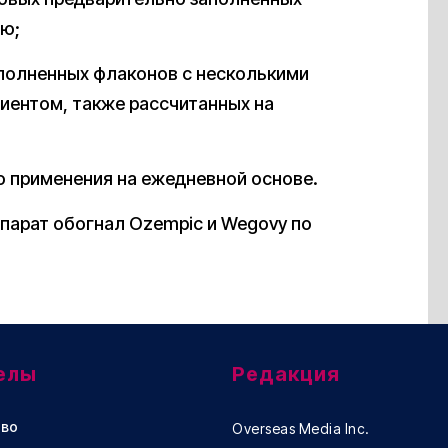
лю;
полненных флаконов с несколькими
иентом, также рассчитанных на
о применения на ежедневной основе.
епарат обогнал Ozempic и Wegovy по
елы
Редакция
во
Overseas Media Inc.