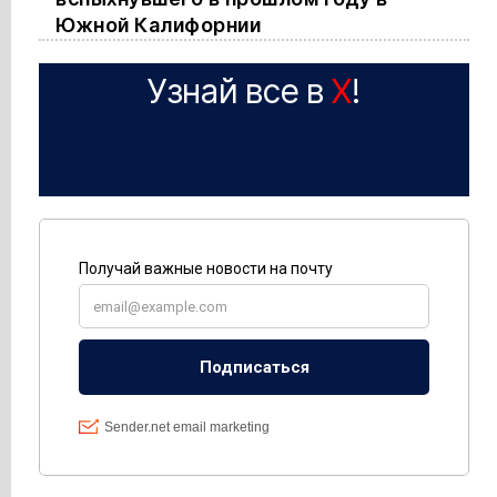
Южной Калифорнии
Узнай все в
X
!