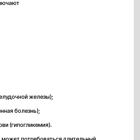
ключают
елудочной железы);
нная болезнь);
ви (гипогликемия).
м может потребоваться длительный