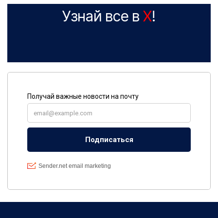
Узнай все в
X
!