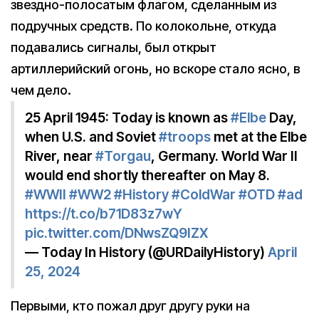
звездно-полосатым флагом, сделанным из
подручных средств. По колокольне, откуда
подавались сигналы, был открыт
артиллерийский огонь, но вскоре стало ясно, в
чем дело.
25 April 1945: Today is known as
#Elbe
Day,
when U.S. and Soviet
#troops
met at the Elbe
River, near
#Torgau
, Germany. World War II
would end shortly thereafter on May 8.
#WWII
#WW2
#History
#ColdWar
#OTD
#ad
https://t.co/b71D83z7wY
pic.twitter.com/DNwsZQ9IZX
— Today In History (@URDailyHistory)
April
25, 2024
Первыми, кто пожал друг другу руки на