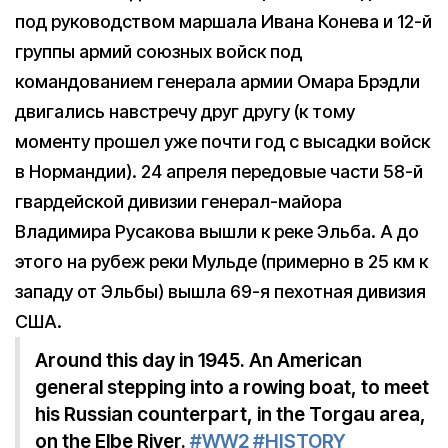
под руководством маршала Ивана Конева и 12-й
группы армий союзных войск под
командованием генерала армии Омара Брэдли
двигались навстречу друг другу (к тому
моменту прошел уже почти год с высадки войск
в Нормандии). 24 апреля передовые части 58-й
гвардейской дивизии генерал-майора
Владимира Русакова вышли к реке Эльба. А до
этого на рубеж реки Мульде (примерно в 25 км к
западу от Эльбы) вышла 69-я пехотная дивизия
США.
Around this day in 1945. An American
general stepping into a rowing boat, to meet
his Russian counterpart, in the Torgau area,
on the Elbe River.
#WW2
#HISTORY