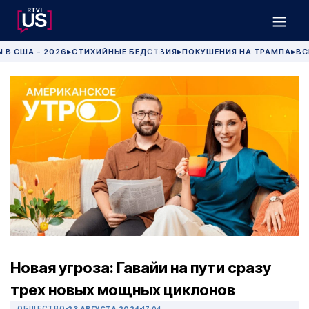
 В США - 2026
СТИХИЙНЫЕ БЕДСТВИЯ
ПОКУШЕНИЯ НА ТРАМПА
ВС
▶
▶
▶
Новая угроза: Гавайи на пути сразу
трех новых мощных циклонов
ОБЩЕСТВО
23 АВГУСТА 2024
17:04