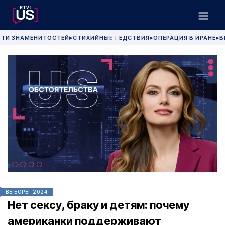
РТИ ЗНАМЕНИТОСТЕЙ
СТИХИЙНЫЕ БЕДСТВИЯ
ОПЕРАЦИЯ В ИРАНЕ
В
▶
▶
▶
ВЫБОРЫ-2024
Нет сексу, браку и детям: почему
американки поддерживают