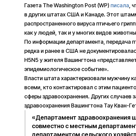
Газета The Washington Post (WP)
писала
, 
в других штатах США и Канаде. Этот штам
распространенного вируса птичьего грип
как у людей, так и у многих видов животны
По информации департамента, передача п
редка и ранее в США не документировалас
H5N5 у жителя Вашингтона «представляет
эпидемиологическое событие».
Власти штата характеризовали мужчину ка
всеми, кто контактировал с этим пациент
сферы здравоохранения. Других случаев 
здравоохранения Вашингтона Тау Кван-Гет
«Департамент здравоохранения ш
совместно с местным департамен
департаментом сельского хозяйс