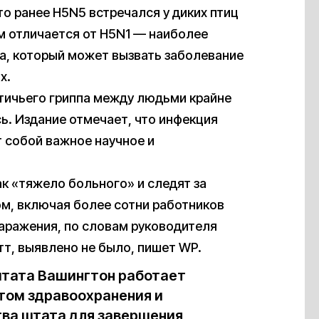
что ранее H5N5 встречался у диких птиц
м отличается от H5N1 — наиболее
па, который может вызвать заболевание
х.
тичьего гриппа между людьми крайне
ь. Издание отмечает, что инфекция
 собой важное научное и
к «тяжело больного» и следят за
ом, включая более сотни работников
заражения, по словам руководителя
т, выявлено не было, пишет WP.
тата Вашингтон работает
том здравоохранения и
тва штата для завершения