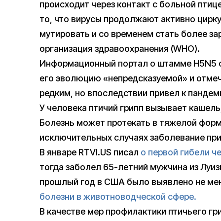
происходит через контакт с больной птиц
то, что вирусы продолжают активно цирк
мутировать и со временем стать более з
организация здравоохранения (WHO).
Информационный портал о штамме H5N5 с
его эволюцию «непредсказуемой» и отмеч
редким, но впоследствии привел к пандеми
У человека птичий грипп вызывает кашель,
Болезнь может протекать в тяжелой форм
исключительных случаях заболевание при
В январе RTVI.US писал
о первой гибели ч
тогда заболел 65-летний мужчина из Луизи
прошлый год в США было выявлено не мен
болезни в животноводческой сфере.
В качестве мер профилактики птичьего гр