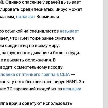
ей. Однако опасение у врачей вызывает
улировать среди пернатых. Вирус может
аразным,
полагает
Всемирная
о ссылкой на специалистов
называет
ает, что H5N1 тоже ранее считался
и среди птиц по всему миру.
 затрудненное дыхание и боль в груди.
е и вызвать осложнения. В
водит к смертельному исходу.
еловека от птичьего гриппа в США
—
аны, у него был выявлен вирус H5N1. За
ее 70 заражений людей из-за
вспышки
иппа врачи советуют использовать