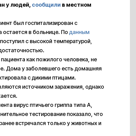
ан у людей,
сообщили
в местном
циент был госпитализирован с
а остается в больнице. По
данным
н поступил с высокой температурой,
едостаточностью.
пациента как пожилого человека, не
те. Дома у заболевшего есть домашняя
актировала с дикими птицами.
являются источником заражения, однако
ается.
ента вирус птичьего гриппа типа А,
нительное тестирование показало, что
ранее встречался только у животных и