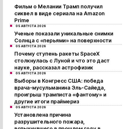
Фильм о Мелании Трамп получил
сиквел в виде сериала на Amazon
Prime
05 АВГУСТА 2026
Ученые показали уникальные снимки
Солнца с «перьями» на поверхности
05 АВГУСТА 2026
Почему ступень ракеты SpaceX
столкнулась с Луной и что это даст
науке, рассказал астрофизик
05 АВГУСТА 2026
Выборы в Конгресс США: победа
врача-мусульманина Эль-Сайеда,
проигрыш трамписта «фантому» и
другие итоги праймериз
05 АВГУСТА 2026
Установлена причина
разрушительного пожара,
вспыхнувшего в прошлом году в