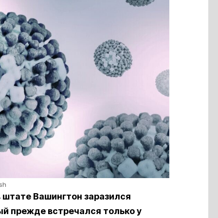
ash
в штате Вашингтон заразился
ый прежде встречался только у